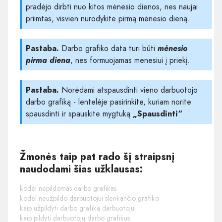
pradėjo dirbti nuo kitos mėnėsio dienos, nes naujai
priimtas, visvien nurodykite pirmą mėnesio dieną.
Pastaba.
Darbo grafiko data turi būti
mėnesio
pirma diena
, nes formuojamas mėnesiui į priekį.
Pastaba.
Norėdami atspausdinti vieno darbuotojo
darbo grafiką - lentelėje pasirinkite, kuriam norite
spausdinti ir spauskite mygtuką
„Spausdinti“
Žmonės taip pat rado šį straipsnį
naudodami šias užklausas:
kodėl nepildomas darbo grafikas
kodėl neužpildo darbuotojui slenkančio grafiko
kaip užpildyti darbo grafiką darbuotojui
kaip pildyti darbuotojų darbo grafikus