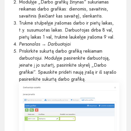
Modulyje „Darbo grafikų žinynas“ sukuriamas
reikamas darbo grafikas: dienomis, savaitinis,
savaitinis (keičiant kas savaitę), slenkantis.
Trukmė stulpelyje įrašomas darbo ir pietų laikas,
t.y. susumuotas laikas. Darbuotojas dirba 8 val,
pietų laikas 1 val, trukmė laukelyje įrašoma 9 val.
Personalas → Darbuotojai
Priskirkite sukurtą darbo grafiką reikiamam
darbuotojui. Modulyje pasirenkite darbuotoją,
įeinate į jo sutartį, pasirinkite skyrelį „Darbo
grafikai“. Spauskite pridėti naują įrašą ir iš sąrašo
pasirenkite sukurtą darbo grafiką.