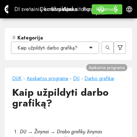
$
$
Site.pro
DI svetainių konstruktorius
Domenai
El. paštas
Apskaitos programa
Perpardavėjams„White
Prisijungti
Mokymasis
Lietu
DI svetainių konstruktorius
Domenai
El. paštas
Apskaitos programa
Perpardavėjams
Mokymasis
Registruotis
Registruotis
„WHITE LABEL“
Kategorija
Kaip užpildyti darbo grafiką?
Apskaitos programa
DUK
›
Apskaitos programa
›
DU
›
Darbo grafikai
Kaip užpildyti darbo
grafiką?
DU → Žinynai → Drabo grafikų žinynas