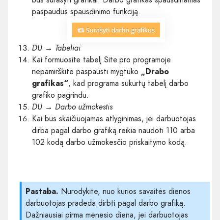
paspaudus spausdinimo funkciją.
DU → Tabeliai
Kai formuosite tabelį Site.pro programoje
nepamirškite paspausti mygtuko
„Drabo
grafikas“
, kad programa sukurtų tabelį darbo
grafiko pagrindu.
DU → Darbo užmokestis
Kai bus skaičiuojamas atlyginimas, jei darbuotojas
dirba pagal darbo grafiką reikia naudoti 110 arba
102 kodą darbo užmokesčio priskaitymo kodą.
Pastaba.
Nurodykite, nuo kurios savaitės dienos
darbuotojas pradeda dirbti pagal darbo grafiką.
Dažniausiai pirma mėnesio diena, jei darbuotojas