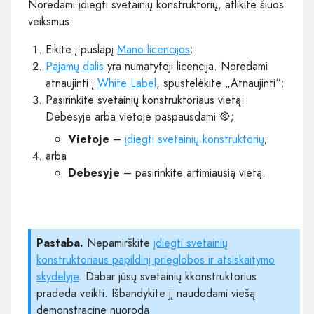
Norėdami įdiegti svetainių konstruktorių, atlikite šiuos
veiksmus:
Eikite į puslapį
Mano licencijos
;
Pajamų dalis
yra numatytoji licencija. Norėdami
atnaujinti į
White Label
, spustelėkite „Atnaujinti“;
Pasirinkite svetainių konstruktoriaus vietą:
Debesyje arba vietoje paspausdami
;
Vietoje
–
įdiegti svetainių konstruktorių
;
arba
Debesyje
– pasirinkite artimiausią vietą.
Pastaba.
Nepamirškite
įdiegti svetainių
konstruktoriaus papildinį prieglobos ir atsiskaitymo
skydelyje
. Dabar jūsų svetainių kkonstruktorius
pradeda veikti. Išbandykite jį naudodami viešą
demonstracinę nuorodą.