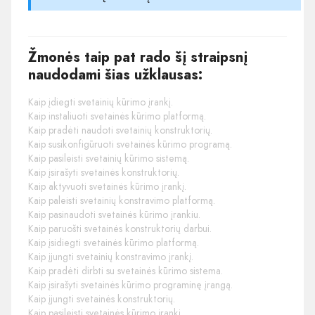
Žmonės taip pat rado šį straipsnį
naudodami šias užklausas:
Kaip įdiegti svetainių kūrimo įrankį.
Kaip instaliuoti svetainės kūrimo platformą.
Kaip pradėti naudoti svetainių konstruktorių.
Kaip susikonfigūruoti svetainės kūrimo programą.
Kaip pasileisti svetainių kūrimo sistemą.
Kaip įsirašyti svetainės konstruktorių.
Kaip aktyvuoti svetainės kūrimo įrankį.
Kaip paleisti svetainių konstravimo platformą.
Kaip pasinaudoti svetainės kūrimo įrankiu.
Kaip paruošti svetainės konstruktorių darbui.
Kaip įsidiegti svetainės kūrimo platformą.
Kaip įjungti svetainių konstravimo įrankį.
Kaip pradėti dirbti su svetainės kūrimo sistema.
Kaip įsirašyti svetainės kūrimo programinę įrangą.
Kaip įjungti svetainės konstruktorių.
Kaip pasileisti svetainės kūrimo įrankį.