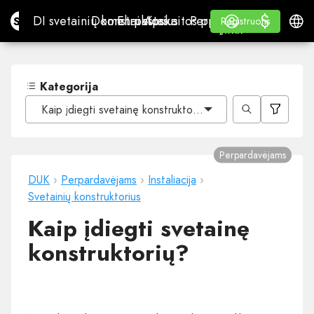
$
$
Site.pro
DI svetainių konstruktorius
Domenai
El. paštas
Apskaitos programa
Perpardavėjams„White
Prisijungti
Mokymasis
Lietu
DI svetainių konstruktorius
Domenai
El. paštas
Apskaitos programa
Perpardavėjams
Mokymasis
Registruotis
Registruotis
„WHITE LABEL“
Kategorija
Kaip įdiegti svetainę konstruktorių?
Perpardavėjams
DUK
›
Perpardavėjams
›
Instaliacija
›
Svetainių konstruktorius
Kaip įdiegti svetainę
konstruktorių?