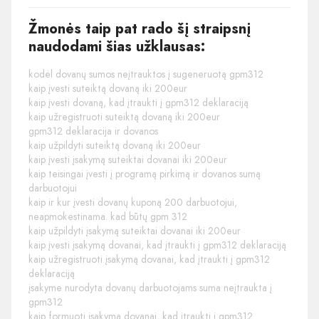
Žmonės taip pat rado šį straipsnį
naudodami šias užklausas:
kodėl dovanų sumos neįtrauktos į sugeneruotą gpm312
kaip įvesti suteiktą dovaną iki 200eur
kaip įvesti dovaną, kad įtraukti į gpm312 deklaraciją
kaip užregistruoti suteiktą dovaną iki 200eur
gpm312 deklaracija ir dovanos
kaip užpildyti suteiktą dovaną iki 200eur
kaip įvesti įsakymą suteiktai dovanai iki 200eur
kaip teisingai įvesti į programą pirkimą ir dovanos sumą
darbuotojui
kaip ir kur įvesti dovanų kuponą 200 darbuotojui,
neapmokestinama. kad būtų gpm 312
kaip užpildyti įsakymą suteiktai dovanai iki 200eur
kaip įvesti įsakymą dovanai, kad įtraukti į gpm312 deklaraciją
kaip užregistruoti įsakymą dovanai, kad įtraukti į gpm312
deklaraciją
įsakyme nurodyta dovanų darbuotojams suma neįtraukta į
gpm312
kaip formuoti įsakymą dovanai, kad įtraukti į gpm312