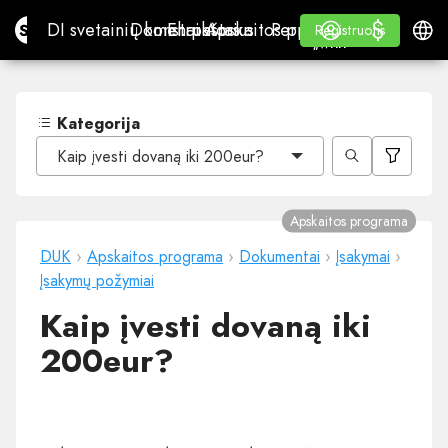
$
$
Site.pro
DI svetainių konstruktorius
Domenai
El. paštas
Apskaitos programa
Perpardavėjams„White
Prisijungti
Mokymasis
Lietu
DI svetainių konstruktorius
Domenai
El. paštas
Apskaitos programa
Perpardavėjams
Mokymasis
Registruotis
Registruotis
„WHITE LABEL“
Kategorija
Kaip įvesti dovaną iki 200eur?
Apskaitos programa
DUK
›
Apskaitos programa
›
Dokumentai
›
Įsakymai
›
Įsakymų požymiai
Kaip įvesti dovaną iki
200eur?