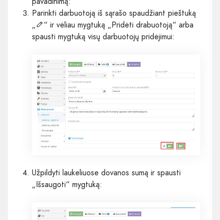
pavadinimą:
Parinkti darbuotoją iš sąrašo spaudžiant pieštuką
„
“ ir vėliau mygtuką „Pridėti drabuotoją“ arba
spausti mygtuką visų darbuotojų pridėjimui:
Užpildyti laukeliuose dovanos sumą ir spausti
„Išsaugoti“ mygtuką: