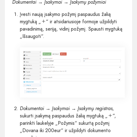
Dokumentai → Įsakymai → Įsakymų požymiai
Įvesti naują įsakymo požymį paspaudus žalią
mygtuką „
“ ir atsidariusioje formoje užpildyti
pavadinimą, seriją, vidinį požymį. Spausti mygtuką
„Išsaugoti“.
Dokumentai → Įsakymai → Įsakymų registras,
sukurti įsakymą paspaudus žalią mygtuką „
“,
parinkti laukelyje „Požymis“ sukurtą požymį
„Dovana iki 200eur“ ir užpildyti dokumento