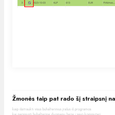
Žmonės taip pat rado šį straipsnį n
kaip išsitraukti visus buhalterinius įrašus iš programos
kai parsisiųsti buhalterinę duomenų bazę į savo kompiuterį