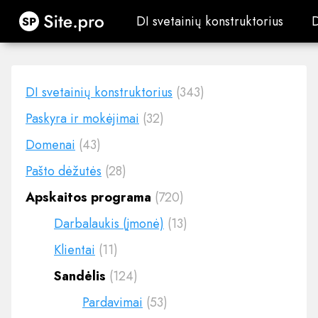
Site.pro
DI svetainių konstruktorius
DI svetainių konstruktorius
DI svetainių konstruktorius
(343)
Paskyra ir mokėjimai
(32)
Domenai
(43)
Pašto dėžutės
(28)
Apskaitos programa
(720)
Darbalaukis (įmonė)
(13)
Klientai
(11)
Sandėlis
(124)
Pardavimai
(53)