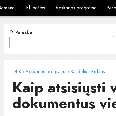
Domenai
El. paštas
Apskaitos programa
Perp
Domenai
El. paštas
Apskaitos programa
Perp
Paieška
DUK
›
Apskaitos programa
›
Sandėlis
›
Pirkimai
Kaip atsisiųsti 
dokumentus vie