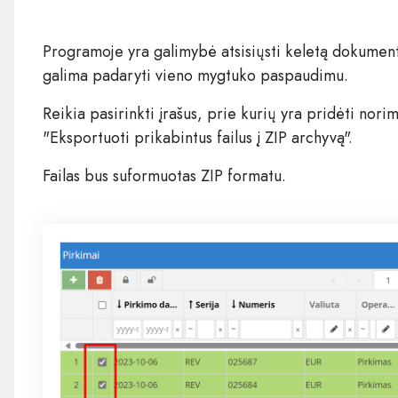
Programoje yra galimybė atsisiųsti keletą dokumentų
galima padaryti vieno mygtuko paspaudimu.
Reikia pasirinkti įrašus, prie kurių yra pridėti nori
"Eksportuoti prikabintus failus į ZIP archyvą".
Failas bus suformuotas ZIP formatu.