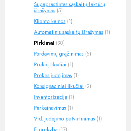
Supaprastintas sąskaitų-faktūrų
išrašymas
(5)
Kliento kainos
(1)
Automatinis sąskaitų išrašymas
(1)
Pirkimai
(30)
Pardavimų grąžinimas
(5)
Prekių likučiai
(1)
Prekės judėjimas
(1)
Konsignaciniai likučiai
(2)
Inventorizacija
(1)
Perkainavimas
(1)
Vid. judėjimo patvirtinimas
(1)
E-prekyba
(17)