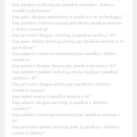
Kaip išauginti auditoriją per paieškos sistemas ir dirbtinio
intelekto platformas?
Kaip gauti daugiau apsilankymų iš paieškos ir AI technologijų?
Kaip padidinti interneto srautą pasitelkiant paieškos sistemas
ir dirbtinį intelektą?
Kaip pritraukti daugiau vartotojų iš paieškos variklių ir AI?
Kaip gauti didesnį lankytojų skaičių per paieškos sistemas ir AI
sprendimus?
Kaip pagerinti svetainės matomumą per paiešką ir dirbtinį
intelektą?
Kaip pasiekti daugiau žmonių per paieškos sistemas ir AI?
Kaip padidinti puslapio lankytojų srautą naudojant paieškos
variklius ir AI?
Kaip pritraukti daugiau klientų per paieškos ir dirbtinio
intelekto kanalus?
Kaip išplėsti srautą iš paieškos sistemų ir AI?
Kaip sulaukti daugiau vartotojų iš paieškos ir dirbtinio
intelekto?
Kaip padidinti svetainės lankomumą per paieškos sistemas ir
AI?
Kaip pritraukti didesnį lankytojų kiekį iš paieškos ir dirbtinio
intelekto šaltinių?