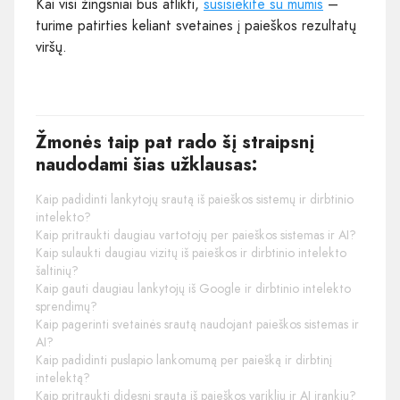
Kai visi žingsniai bus atlikti,
susisiekite su mumis
–
turime patirties keliant svetaines į paieškos rezultatų
viršų.
Žmonės taip pat rado šį straipsnį
naudodami šias užklausas:
Kaip padidinti lankytojų srautą iš paieškos sistemų ir dirbtinio
intelekto?
Kaip pritraukti daugiau vartotojų per paieškos sistemas ir AI?
Kaip sulaukti daugiau vizitų iš paieškos ir dirbtinio intelekto
šaltinių?
Kaip gauti daugiau lankytojų iš Google ir dirbtinio intelekto
sprendimų?
Kaip pagerinti svetainės srautą naudojant paieškos sistemas ir
AI?
Kaip padidinti puslapio lankomumą per paiešką ir dirbtinį
intelektą?
Kaip pritraukti didesnį srautą iš paieškos variklių ir AI įrankių?