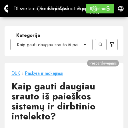
$
$
Site.pro
DI svetainių konstruktorius
Domenai
El. paštas
Apskaitos programa
Perpardavėjams„White
Prisijungti
Mokymasis
Lietu
DI svetainių konstruktorius
Domenai
El. paštas
Apskaitos programa
Perpardavėjams
Mokymasis
Registruotis
Registruotis
„WHITE LABEL“
Kategorija
Kaip gauti daugiau srauto iš paieškos sistemų ir dirbtinio
Perpardavėjams
DUK
›
Paskyra ir mokėjimai
Kaip gauti daugiau
srauto iš paieškos
sistemų ir dirbtinio
intelekto?