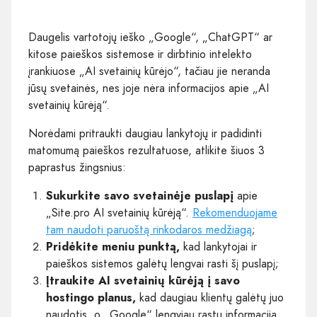
Daugelis vartotojų ieško „Google“, „ChatGPT“ ar
kitose paieškos sistemose ir dirbtinio intelekto
įrankiuose „AI svetainių kūrėjo“, tačiau jie neranda
jūsų svetainės, nes joje nėra informacijos apie „AI
svetainių kūrėją“.
Norėdami pritraukti daugiau lankytojų ir padidinti
matomumą paieškos rezultatuose, atlikite šiuos 3
paprastus žingsnius:
Sukurkite savo svetainėje puslapį
apie
„Site.pro AI svetainių kūrėją“.
Rekomenduojame
tam naudoti paruoštą rinkodaros medžiagą
;
Pridėkite meniu punktą,
kad lankytojai ir
paieškos sistemos galėtų lengvai rasti šį puslapį;
Įtraukite AI svetainių kūrėją į savo
hostingo planus,
kad daugiau klientų galėtų juo
naudotis, o „Google“ lengviau rastų informaciją