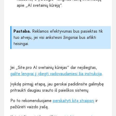
apie „AI svetainių kūrėją“.
Pastaba.
Reklamos efektyvumas bus pasiektas tik
tuo atveju, jei visi ankstesni žingsniai bus atlikti
teisingai.
Jei „Site.pro AI svetainių kūrėjas“ dar neįdiegtas,
galite lengvai jį įdiegti vadovaudamiesi šia instrukcija
.
Įvykdę pirmąjį etapą, jau gerokai padidinsite galimybę
pritraukti daugiau srauto iš paieškos sistemų.
Po to rekomenduojame
perskaityti kitą straipsnį
ir
pažiūrėti vaizdo įrašą.