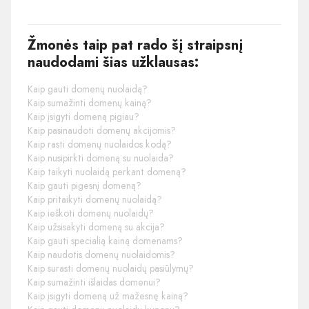
Žmonės taip pat rado šį straipsnį
naudodami šias užklausas:
Kaip gauti domenų nuolaidą?
Kaip sumažinti domenų kainą?
Kaip įsigyti domeną pigiau?
Kaip pasinaudoti domenų akcijomis?
Kaip rasti domenų nuolaidos kodą?
Kaip nusipirkti domeną su nuolaida?
Kaip taikyti nuolaidą perkant domeną?
Kaip gauti pigesnį domeną?
Kaip pritaikyti domenų nuolaidą?
Kaip ieškoti domenų nuolaidų?
Kaip užsisakyti domeną su akcija?
Kaip gauti specialią kainą domenams?
Kaip naudotis domenų nuolaidomis?
Kaip surasti domenų nuolaidų pasiūlymų?
Kaip sumažinti išlaidas domenui?
Kaip įsigyti domeną už mažesnę kainą?