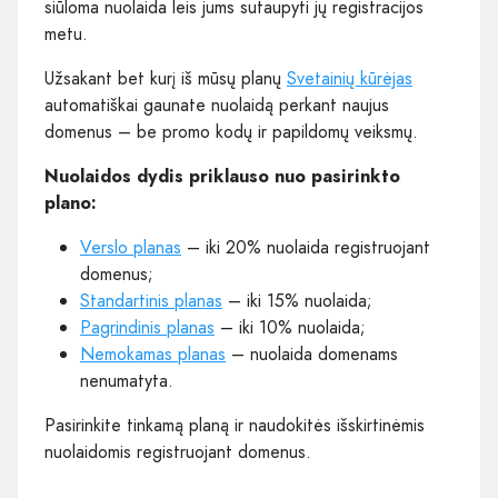
siūloma nuolaida leis jums sutaupyti jų registracijos
metu.
Užsakant bet kurį iš mūsų planų
Svetainių kūrėjas
automatiškai gaunate nuolaidą perkant naujus
domenus – be promo kodų ir papildomų veiksmų.
Nuolaidos dydis priklauso nuo pasirinkto
plano:
Verslo planas
– iki 20% nuolaida registruojant
domenus;
Standartinis planas
– iki 15% nuolaida;
Pagrindinis planas
– iki 10% nuolaida;
Nemokamas planas
– nuolaida domenams
nenumatyta.
Pasirinkite tinkamą planą ir naudokitės išskirtinėmis
nuolaidomis registruojant domenus.