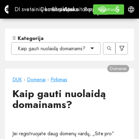
$
$
Site.pro
DI svetainių konstruktorius
Domenai
El. paštas
Apskaitos programa
Perpardavėjams„White
Prisijungti
Mokymasis
Lietu
DI svetainių konstruktorius
Domenai
El. paštas
Apskaitos programa
Perpardavėjams
Mokymasis
Registruotis
Registruotis
„WHITE LABEL“
Kategorija
Kaip gauti nuolaidą domainams?
Domenai
DUK
›
Domenai
›
Pirkimas
Kaip gauti nuolaidą
domainams?
Jei registruojate daug domenų vardų, „Site.pro“