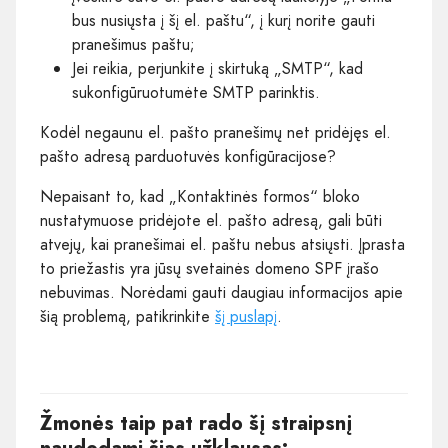
bus nusiųsta į šį el. paštu“, į kurį norite gauti
pranešimus paštu;
Jei reikia, perjunkite į skirtuką „SMTP“, kad
sukonfigūruotumėte SMTP parinktis.
Kodėl negaunu el. pašto pranešimų net pridėjęs el.
pašto adresą parduotuvės konfigūracijose?
Nepaisant to, kad „Kontaktinės formos“ bloko
nustatymuose pridėjote el. pašto adresą, gali būti
atvejų, kai pranešimai el. paštu nebus atsiųsti. Įprasta
to priežastis yra jūsų svetainės domeno SPF įrašo
nebuvimas. Norėdami gauti daugiau informacijos apie
šią problemą, patikrinkite
šį puslapį
.
Žmonės taip pat rado šį straipsnį