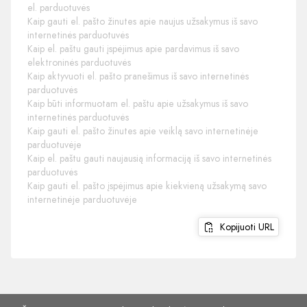
el. parduotuvės
Kaip gauti el. pašto žinutes apie naujus užsakymus iš savo
internetinės parduotuvės
Kaip el. paštu gauti įspėjimus apie pardavimus iš savo
elektroninės parduotuvės
Kaip aktyvuoti el. pašto pranešimus iš savo internetinės
parduotuvės
Kaip būti informuotam el. paštu apie užsakymus iš savo
internetinės parduotuvės
Kaip gauti el. pašto žinutes apie veiklą savo internetinėje
parduotuvėje
Kaip el. paštu gauti naujausią informaciją iš savo internetinės
parduotuvės
Kaip gauti el. pašto įspėjimus apie kiekvieną užsakymą savo
internetinėje parduotuvėje
Kopijuoti URL