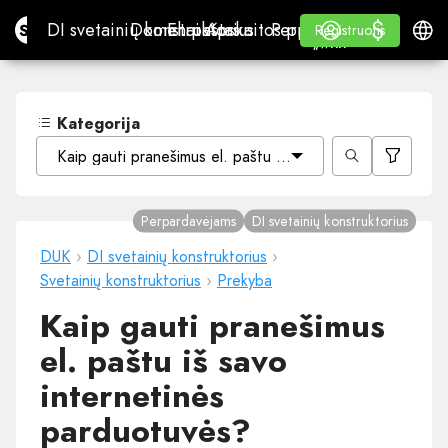
$
$
Site.pro
DI svetainių konstruktorius
Domenai
El. paštas
Apskaitos programa
Perpardavėjams„White
Prisijungti
Mokymasis
Lietu
DI svetainių konstruktorius
Domenai
El. paštas
Apskaitos programa
Perpardavėjams
Mokymasis
Registruotis
Registruotis
„WHITE LABEL“
Kategorija
Kaip gauti pranešimus el. paštu iš savo internetinės par
Perpardavėjams
DI svetainių konstruktorius
DUK
›
DI svetainių konstruktorius
›
Svetainių konstruktorius
›
Prekyba
Kaip gauti pranešimus
el. paštu iš savo
internetinės
parduotuvės?