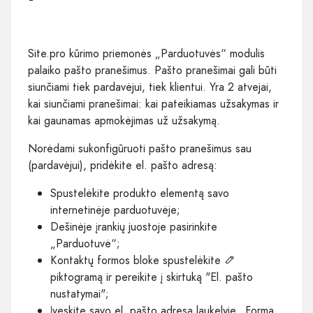
Site.pro kūrimo priemonės „Parduotuvės“ modulis
palaiko pašto pranešimus. Pašto pranešimai gali būti
siunčiami tiek pardavėjui, tiek klientui. Yra 2 atvejai,
kai siunčiami pranešimai: kai pateikiamas užsakymas ir
kai gaunamas apmokėjimas už užsakymą.
Norėdami sukonfigūruoti pašto pranešimus sau
(pardavėjui), pridėkite el. pašto adresą:
Spustelėkite produkto elementą savo
internetinėje parduotuvėje;
Dešinėje įrankių juostoje pasirinkite
„Parduotuvė“;
Kontaktų formos bloke spustelėkite
piktogramą ir pereikite į skirtuką "El. pašto
nustatymai";
Įveskite savo el. pašto adresą laukelyje „Forma