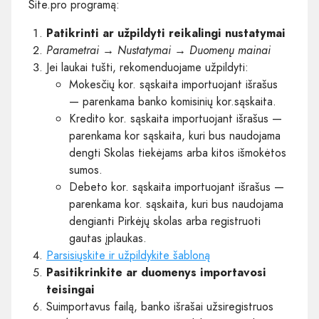
Site.pro programą:
Patikrinti ar užpildyti reikalingi nustatymai
Parametrai → Nustatymai → Duomenų mainai
Jei laukai tušti, rekomenduojame užpildyti:
Mokesčių kor. sąskaita importuojant išrašus
— parenkama banko komisinių kor.sąskaita.
Kredito kor. sąskaita importuojant išrašus —
parenkama kor sąskaita, kuri bus naudojama
dengti Skolas tiekėjams arba kitos išmokėtos
sumos.
Debeto kor. sąskaita importuojant išrašus —
parenkama kor. sąskaita, kuri bus naudojama
dengianti Pirkėjų skolas arba registruoti
gautas įplaukas.
Parsisiųskite ir užpildykite šabloną
Pasitikrinkite ar duomenys importavosi
teisingai
Suimportavus failą, banko išrašai užsiregistruos