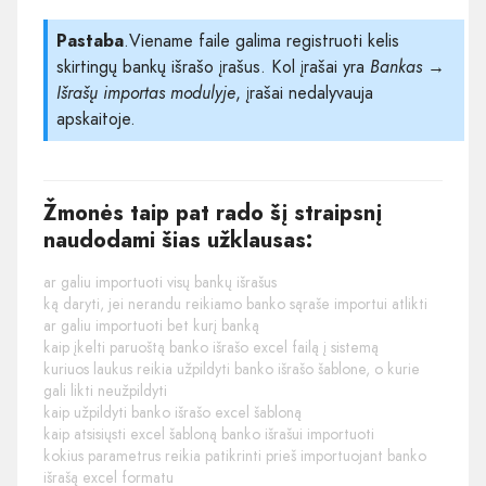
Pastaba
.Viename faile galima registruoti kelis
skirtingų bankų išrašo įrašus. Kol įrašai yra
Bankas →
Išrašų importas modulyje
, įrašai nedalyvauja
apskaitoje.
Žmonės taip pat rado šį straipsnį
naudodami šias užklausas:
ar galiu importuoti visų bankų išrašus
ką daryti, jei nerandu reikiamo banko sąraše importui atlikti
ar galiu importuoti bet kurį banką
kaip įkelti paruoštą banko išrašo excel failą į sistemą
kuriuos laukus reikia užpildyti banko išrašo šablone, o kurie
gali likti neužpildyti
kaip užpildyti banko išrašo excel šabloną
kaip atsisiųsti excel šabloną banko išrašui importuoti
kokius parametrus reikia patikrinti prieš importuojant banko
išrašą excel formatu