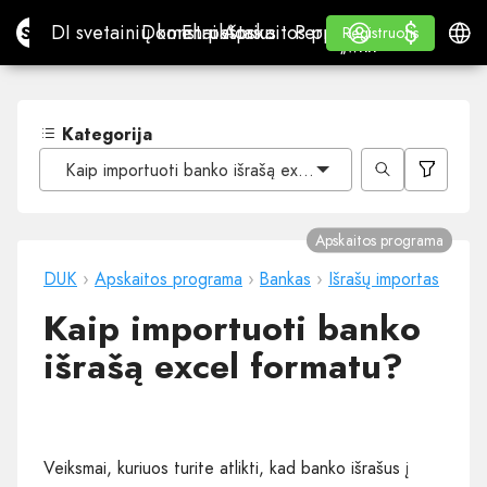
$
$
Site.pro
DI svetainių konstruktorius
Domenai
El. paštas
Apskaitos programa
Perpardavėjams„White
Prisijungti
Mokymasis
Lietu
DI svetainių konstruktorius
Domenai
El. paštas
Apskaitos programa
Perpardavėjams
Mokymasis
Registruotis
Registruotis
„WHITE LABEL“
Kategorija
Kaip importuoti banko išrašą excel formatu?
Apskaitos programa
DUK
›
Apskaitos programa
›
Bankas
›
Išrašų importas
Kaip importuoti banko
išrašą excel formatu?
Veiksmai, kuriuos turite atlikti, kad banko išrašus į