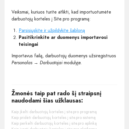
Veiksmai, kuriuos turite atlikti, kad importuotumėte
darbuotojų korteles į Site.pro programą:
Parsisiųskite ir užpildykite šabloną
Pasitikrinkite ar duomenys importavosi
teisingai
Importavus failą, darbuotojų duomenys užsiregistruos
Personalas → Darbuotojai
modulyje.
Žmonės taip pat rado šį straipsnį
naudodami šias užklausas:
Kaip įkelti darbuotojų korteles į site.pro programą
Kaip pridėti darbuotojų korteles į site.pro sistemą
Kaip perkelti darbuotojų korteles į site.pro aplinką