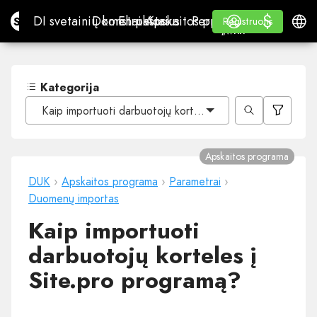
$
$
Site.pro
DI svetainių konstruktorius
Domenai
El. paštas
Apskaitos programa
Perpardavėjams„White
Prisijungti
Mokymasis
Lietu
DI svetainių konstruktorius
Domenai
El. paštas
Apskaitos programa
Perpardavėjams
Mokymasis
Registruotis
Registruotis
„WHITE LABEL“
Kategorija
Kaip importuoti darbuotojų korteles į Site.pro programą?
Apskaitos programa
DUK
›
Apskaitos programa
›
Parametrai
›
Duomenų importas
Kaip importuoti
darbuotojų korteles į
Site.pro programą?