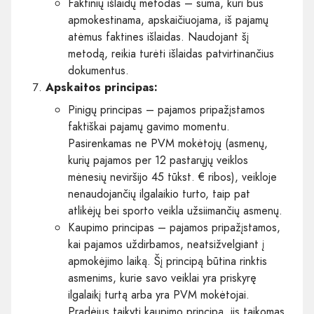
Faktinių išlaidų metodas – suma, kuri bus
apmokestinama, apskaičiuojama, iš pajamų
atėmus faktines išlaidas. Naudojant šį
metodą, reikia turėti išlaidas patvirtinančius
dokumentus.
Apskaitos principas:
Pinigų principas – pajamos pripažįstamos
faktiškai pajamų gavimo momentu.
Pasirenkamas ne PVM mokėtojų (asmenų,
kurių pajamos per 12 pastarųjų veiklos
mėnesių neviršijo 45 tūkst. € ribos), veikloje
nenaudojančių ilgalaikio turto, taip pat
atlikėjų bei sporto veikla užsiimančių asmenų.
Kaupimo principas – pajamos pripažįstamos,
kai pajamos uždirbamos, neatsižvelgiant į
apmokėjimo laiką. Šį principą būtina rinktis
asmenims, kurie savo veiklai yra priskyrę
ilgalaikį turtą arba yra PVM mokėtojai.
Pradėjus taikyti kaupimo principą, jis taikomas