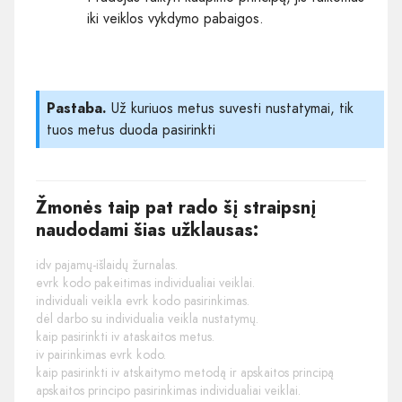
iki veiklos vykdymo pabaigos.
Pastaba.
Už kuriuos metus suvesti nustatymai, tik
tuos metus duoda pasirinkti
Žmonės taip pat rado šį straipsnį
naudodami šias užklausas:
idv pajamų-išlaidų žurnalas.
evrk kodo pakeitimas individualiai veiklai.
individuali veikla evrk kodo pasirinkimas.
dėl darbo su individualia veikla nustatymų.
kaip pasirinkti iv ataskaitos metus.
iv pairinkimas evrk kodo.
kaip pasirinkti iv atskaitymo metodą ir apskaitos principą
apskaitos principo pasirinkimas individualiai veiklai.