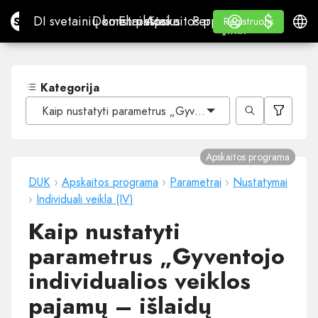
$
$
Site.pro
DI svetainių konstruktorius
Domenai
El. paštas
Apskaitos programa
Perpardavėjams„White
Prisijungti
Mokymasis
Lietu
DI svetainių konstruktorius
Domenai
El. paštas
Apskaitos programa
Perpardavėjams
Mokymasis
Registruotis
Registruotis
„WHITE LABEL“
Kategorija
Kaip nustatyti parametrus „Gyventojo individualios veiklo
Apskaitos programa
DUK
›
Apskaitos programa
›
Parametrai
›
Nustatymai
›
Individuali veikla (IV)
Kaip nustatyti
parametrus „Gyventojo
individualios veiklos
pajamų – išlaidų