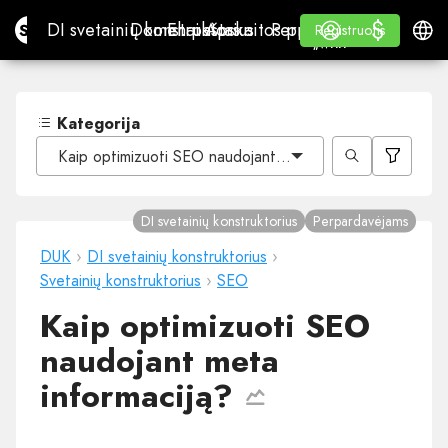
$
$
Site.pro
DI svetainių konstruktorius
Domenai
El. paštas
Apskaitos programa
Perpardavėjams„White
Prisijungti
Mokymasis
Lietu
DI svetainių konstruktorius
Domenai
El. paštas
Apskaitos programa
Perpardavėjams
Mokymasis
Registruotis
Registruotis
„WHITE LABEL“
Kategorija
Kaip optimizuoti SEO naudojant meta informaciją?
DI svetainių konstruktorius
Perpardavėjams
DUK
›
DI svetainių konstruktorius
›
Svetainių konstruktorius
›
SEO
Kaip optimizuoti SEO
naudojant meta
informaciją?