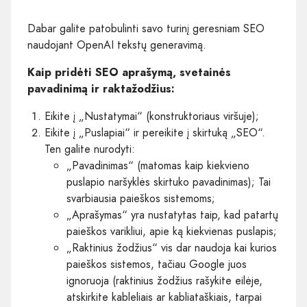
Dabar galite patobulinti savo turinį geresniam SEO
naudojant OpenAI tekstų generavimą.
Kaip pridėti SEO aprašymą, svetainės
pavadinimą ir raktažodžius:
Eikite į „Nustatymai“ (konstruktoriaus viršuje);
Eikite į „Puslapiai“ ir pereikite į skirtuką „SEO“.
Ten galite nurodyti:
„Pavadinimas“ (matomas kaip kiekvieno
puslapio naršyklės skirtuko pavadinimas); Tai
svarbiausia paieškos sistemoms;
„Aprašymas“ yra nustatytas taip, kad patartų
paieškos varikliui, apie ką kiekvienas puslapis;
„Raktinius žodžius“ vis dar naudoja kai kurios
paieškos sistemos, tačiau Google juos
ignoruoja (raktinius žodžius rašykite eilėje,
atskirkite kableliais ar kabliataškiais, tarpai