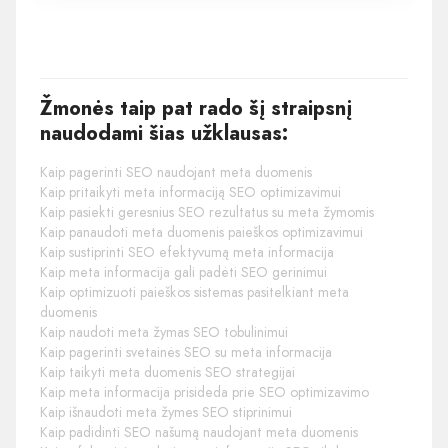
Žmonės taip pat rado šį straipsnį
naudodami šias užklausas:
Kaip pagerinti SEO naudojant meta duomenis
Kaip pritaikyti meta informaciją SEO optimizavimui
Kaip pasiekti geresnius SEO rezultatus su meta žymomis
Kaip panaudoti meta duomenis paieškos optimizavimui
Kaip sustiprinti SEO efektyvumą meta informacija
Kaip meta informacija gali padėti SEO gerinimui
Kaip optimizuoti paieškos sistemas pasitelkiant meta
duomenis
Kaip naudoti meta žymas SEO tobulinimui
Kaip pagerinti svetainės SEO su meta informacija
Kaip taikyti meta duomenis SEO strategijai
Kaip meta informacija prisideda prie SEO optimizavimo
Kaip išnaudoti meta žymes SEO stiprinimui
Kaip padidinti SEO našumą naudojant meta duomenis