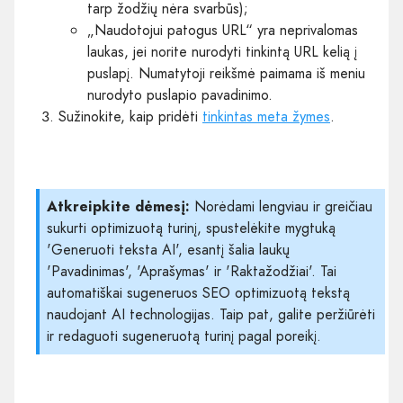
tarp žodžių nėra svarbūs);
„Naudotojui patogus URL“ yra neprivalomas
laukas, jei norite nurodyti tinkintą URL kelią į
puslapį. Numatytoji reikšmė paimama iš meniu
nurodyto puslapio pavadinimo.
Sužinokite, kaip pridėti
tinkintas meta žymes
.
Atkreipkite dėmesį:
Norėdami lengviau ir greičiau
sukurti optimizuotą turinį, spustelėkite mygtuką
'Generuoti teksta AI', esantį šalia laukų
'Pavadinimas', 'Aprašymas' ir 'Raktažodžiai'. Tai
automatiškai sugeneruos SEO optimizuotą tekstą
naudojant AI technologijas. Taip pat, galite peržiūrėti
ir redaguoti sugeneruotą turinį pagal poreikį.