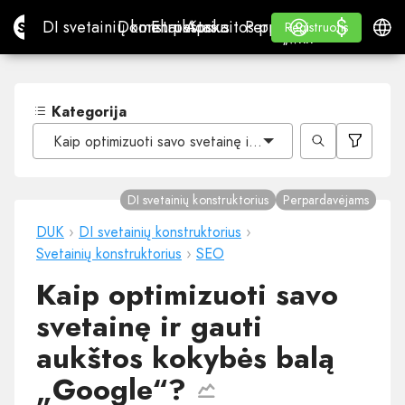
$
$
Site.pro
DI svetainių konstruktorius
Domenai
El. paštas
Apskaitos programa
Perpardavėjams„White
Prisijungti
Mokymasis
Lietu
DI svetainių konstruktorius
Domenai
El. paštas
Apskaitos programa
Perpardavėjams
Mokymasis
Registruotis
Registruotis
„WHITE LABEL“
Kategorija
Kaip optimizuoti savo svetainę ir gauti aukštos kokybės
DI svetainių konstruktorius
Perpardavėjams
DUK
›
DI svetainių konstruktorius
›
Svetainių konstruktorius
›
SEO
Kaip optimizuoti savo
svetainę ir gauti
aukštos kokybės balą
„Google“?