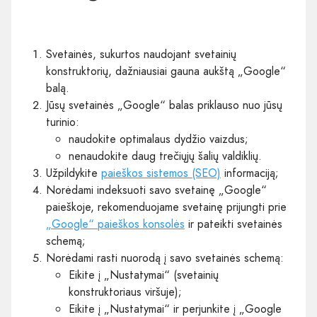
Svetainės, sukurtos naudojant svetainių
konstruktorių, dažniausiai gauna aukštą „Google“
balą.
Jūsų svetainės „Google“ balas priklauso nuo jūsų
turinio:
naudokite optimalaus dydžio vaizdus;
nenaudokite daug trečiųjų šalių valdiklių.
Užpildykite
paieškos sistemos (SEO)
informaciją;
Norėdami indeksuoti savo svetainę „Google“
paieškoje, rekomenduojame svetainę prijungti prie
„Google“ paieškos konsolės
ir pateikti svetainės
schemą;
Norėdami rasti nuorodą į savo svetainės schemą:
Eikite į „Nustatymai“ (svetainių
konstruktoriaus viršuje);
Eikite į „Nustatymai“ ir perjunkite į „Google