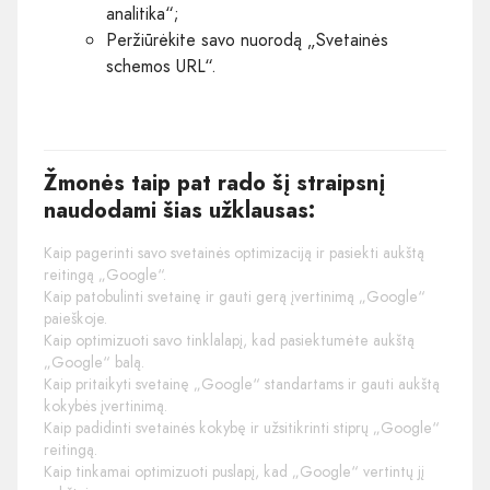
analitika“;
Peržiūrėkite savo nuorodą „Svetainės
schemos URL“.
Žmonės taip pat rado šį straipsnį
naudodami šias užklausas:
Kaip pagerinti savo svetainės optimizaciją ir pasiekti aukštą
reitingą „Google“.
Kaip patobulinti svetainę ir gauti gerą įvertinimą „Google“
paieškoje.
Kaip optimizuoti savo tinklalapį, kad pasiektumėte aukštą
„Google“ balą.
Kaip pritaikyti svetainę „Google“ standartams ir gauti aukštą
kokybės įvertinimą.
Kaip padidinti svetainės kokybę ir užsitikrinti stiprų „Google“
reitingą.
Kaip tinkamai optimizuoti puslapį, kad „Google“ vertintų jį