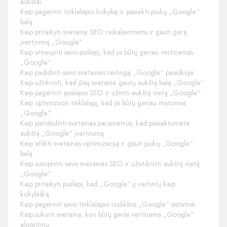
aukštai.
Kaip pagerinti tinklalapio kokybę ir pasiekti puikų „Google“
balą.
Kaip pritaikyti svetainę SEO reikalavimams ir gauti gerą
įvertinimą „Google“.
Kaip atnaujinti savo puslapį, kad jis būtų geriau vertinamas
„Google“.
Kaip padidinti savo svetainės reitingą „Google“ paieškoje.
Kaip užtikrinti, kad jūsų svetainė gautų aukštą balą „Google“.
Kaip pagerinti puslapio SEO ir užimti aukštą vietą „Google“.
Kaip optimizuoti tinklalapį, kad jis būtų geriau matomas
„Google“.
Kaip patobulinti svetainės parametrus, kad pasiektumėte
aukštą „Google“ įvertinimą.
Kaip atlikti svetainės optimizaciją ir gauti puikų „Google“
balą.
Kaip sustiprinti savo svetainės SEO ir užsitikrinti aukštą vietą
„Google“.
Kaip pritaikyti puslapį, kad „Google“ jį vertintų kaip
kokybišką.
Kaip pagerinti savo tinklalapio rodiklius „Google“ sistemai.
Kaip sukurti svetainę, kuri būtų gerai vertinama „Google“
algoritmų.