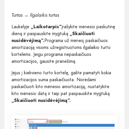
Turtas → Ilgalaikis turtas
Laukelyje
„Laikotarpis“
įrašykite mėnesio paskutinę
dieną ir paspauskite mygtuką
„Skaičiuoti
nusidėvėjimą“.
Programa už mėnesį paskaičiuos
amortizaciją visoms užregistruotoms ilgalaikio turto
kortelėms. Jeigu programa nepaskaičiuos
amortizacijos, gausite pranešimą.
Įėjus į kiekvieno turto kortelę, galite pamatyti kokia
amortizacijos suma paskaičiuota. Norėdami
paskaičiuoti kito mėnesio amortizaciją, nustatykite
kito mėnesio datą ir taip pat paspauskite mygtuką
„Skaičiuoti nusidėvėjimą“.