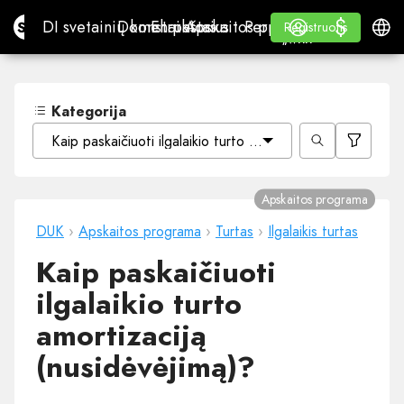
$
$
Site.pro
DI svetainių konstruktorius
Domenai
El. paštas
Apskaitos programa
Perpardavėjams„White
Prisijungti
Mokymasis
Lietu
DI svetainių konstruktorius
Domenai
El. paštas
Apskaitos programa
Perpardavėjams
Mokymasis
Registruotis
Registruotis
„WHITE LABEL“
Kategorija
Kaip paskaičiuoti ilgalaikio turto amortizaciją (nusidėvėjim
Apskaitos programa
DUK
›
Apskaitos programa
›
Turtas
›
Ilgalaikis turtas
Kaip paskaičiuoti
ilgalaikio turto
amortizaciją
(nusidėvėjimą)?