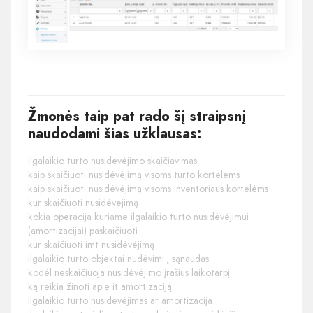
Žmonės taip pat rado šį straipsnį
naudodami šias užklausas:
ilgalaikio turto nusidėvėjimo skaičiavimas
kaip skaičiuoti nusidėvėjimą visoms turto kortelėms
kaip skaičiuoti nusidėvėjimą visoms inventoriaus kortelėms
kur skaičiuoti nusidėvėjimą
kokia operacija kuriame ilgalaikio turto nusidėvėjimui
(amortizacijai) paskaičiuoti
kur skaičiuoti imt nusidėvėjimą
ilgalaikio turto objektai nudėvimi į sąnaudas
kodėl neskaičiuoja nusidėvėjimo įrašius laikotarpį
ką reikia žinoti apie it amortizaciją
ilgalaikio turto nusidėvėjimas ar amortizacija