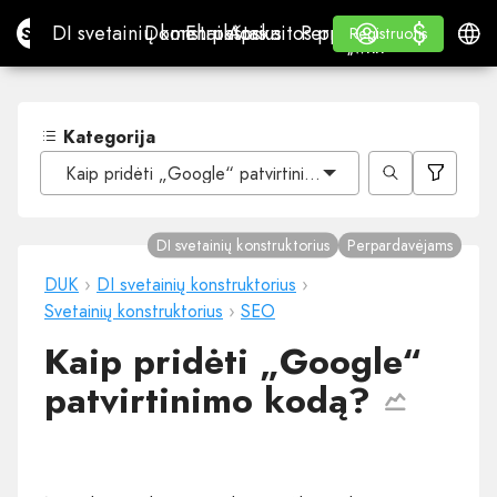
$
$
Site.pro
DI svetainių konstruktorius
Domenai
El. paštas
Apskaitos programa
Perpardavėjams„White
Prisijungti
Mokymasis
Lietu
DI svetainių konstruktorius
Domenai
El. paštas
Apskaitos programa
Perpardavėjams
Mokymasis
Registruotis
Registruotis
„WHITE LABEL“
Kategorija
Kaip pridėti „Google“ patvirtinimo kodą?
DI svetainių konstruktorius
Perpardavėjams
DUK
›
DI svetainių konstruktorius
›
Svetainių konstruktorius
›
SEO
Kaip pridėti „Google“
patvirtinimo kodą?