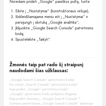
Norėdami pridėti „Google“ paieškos pultą, turite:
Eikite į „Nustatymai“ (konstruktoriaus viršuje);
Išskleidžiamajame meniu eiti į „Nustatymai“ ir
persijungti į skirtuką „Google analitika“;
Įklijuokite „Google Search Console“ patvirtinimo
kodą;
Spustelėkite „Taikyti“.
Žmonės taip pat rado šį straipsnį
naudodami šias užklausas:
„Google Search Console“ patvirtinimo kodas
Kur įterpti „Search Console“ patvirtinimo kodą?
Kaip pridėti „Google“ patvirtinimo kodą?
„Google“ patvirtinimo kodo pridėjimo žingsniai
Kaip pridėti domeną į „Google Search Console“?
Domeno patvirtinimas „Google Search Console“ sistemoje