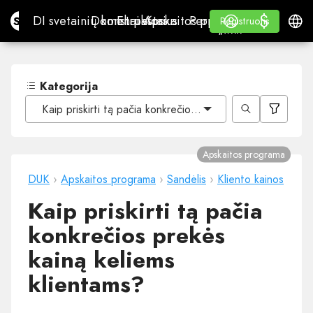
$
$
Site.pro
DI svetainių konstruktorius
Domenai
El. paštas
Apskaitos programa
Perpardavėjams„White
Prisijungti
Mokymasis
Lietu
DI svetainių konstruktorius
Domenai
El. paštas
Apskaitos programa
Perpardavėjams
Mokymasis
Registruotis
Registruotis
„WHITE LABEL“
Kategorija
Kaip priskirti tą pačia konkrečios prekės kainą keliems kl
Apskaitos programa
DUK
›
Apskaitos programa
›
Sandėlis
›
Kliento kainos
Kaip priskirti tą pačia
konkrečios prekės
kainą keliems
klientams?