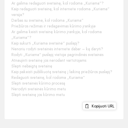
Ar galima redaguoti svetainę, kol rodoma „Kuriama“?
Kaip redaguoti svetainę, kol internete rodoma „Kuriama“
versija?
Darbas su svetaine, kol rodoma „Kuriama“
Priežiūros režimas ir redagavimas kūrimo įrankyje
Ar galima keisti svetainę kūrimo įrankyje, kol rodoma
„Kuriama“?
Kaip sukurti „Kuriama svetainė“ puslapį?
Nenoriu rodyti svetainės internete dabar – ką daryti?
Rodyti „Kuriama“ puslapį vietoje pagrindinės svetainės
Atnaujinti svetainę jos nerodant vartotojams
Slėpti nebaigtą svetainę
Kaip pakeisti publikuotą svetainę į laikiną priežiūros puslapį?
Redaguoti svetainę, kol rodoma „Kuriama“
Slėpti svetainės kūrimo procesą
Nerodyti svetainės kūrimo metu
Slėpti svetainę jos kūrimo metu
Kopijuoti URL