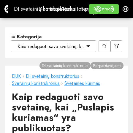
$
$
Site.pro
DI svetainių konstruktorius
Domenai
El. paštas
Apskaitos programa
Perpardavėjams„White
Prisijungti
Mokymasis
Lietu
DI svetainių konstruktorius
Domenai
El. paštas
Apskaitos programa
Perpardavėjams
Mokymasis
Registruotis
Registruotis
„WHITE LABEL“
Kategorija
Kaip redaguoti savo svetainę, kai „Puslapis kuriamas“ yr
DI svetainių konstruktorius
Perpardavėjams
DUK
›
DI svetainių konstruktorius
›
Svetainių konstruktorius
›
Svetainės kūrimas
Kaip redaguoti savo
svetainę, kai „Puslapis
kuriamas“ yra
publikuotas?