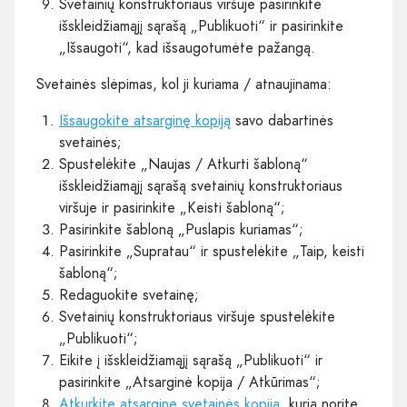
Svetainių konstruktoriaus viršuje pasirinkite
išskleidžiamąjį sąrašą „Publikuoti“ ir pasirinkite
„Išsaugoti“, kad išsaugotumėte pažangą.
Svetainės slėpimas, kol ji kuriama / atnaujinama:
Išsaugokite atsarginę kopiją
savo dabartinės
svetainės;
Spustelėkite „Naujas / Atkurti šabloną“
išskleidžiamąjį sąrašą svetainių konstruktoriaus
viršuje ir pasirinkite „Keisti šabloną“;
Pasirinkite šabloną „Puslapis kuriamas“;
Pasirinkite „Supratau“ ir spustelėkite „Taip, keisti
šabloną“;
Redaguokite svetainę;
Svetainių konstruktoriaus viršuje spustelėkite
„Publikuoti“;
Eikite į išskleidžiamąjį sąrašą „Publikuoti“ ir
pasirinkite „Atsarginė kopija / Atkūrimas“;
Atkurkite atsarginę svetainės kopiją
, kurią norite