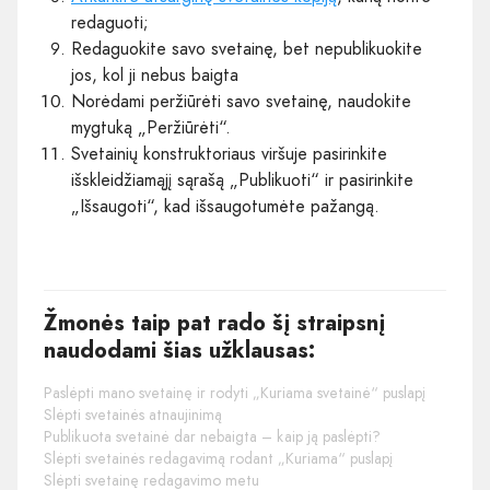
redaguoti;
Redaguokite savo svetainę, bet nepublikuokite
jos, kol ji nebus baigta
Norėdami peržiūrėti savo svetainę, naudokite
mygtuką „Peržiūrėti“.
Svetainių konstruktoriaus viršuje pasirinkite
išskleidžiamąjį sąrašą „Publikuoti“ ir pasirinkite
„Išsaugoti“, kad išsaugotumėte pažangą.
Žmonės taip pat rado šį straipsnį
naudodami šias užklausas:
Paslėpti mano svetainę ir rodyti „Kuriama svetainė“ puslapį
Slėpti svetainės atnaujinimą
Publikuota svetainė dar nebaigta – kaip ją paslėpti?
Slėpti svetainės redagavimą rodant „Kuriama“ puslapį
Slėpti svetainę redagavimo metu