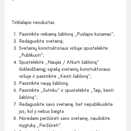
Tinklalapis nesukurtas:
Pasirinkite reikiamą šabloną „Puslapis kuriamas“;
Redaguokite svetainę;
Svetainių konstruktoriaus viršuje spustelėkite
„Publikuoti“;
Spustelėkite „Naujas / Atkurti šabloną“
išskleidžiamąjį sąrašą svetainių konstruktoriaus
viršuje ir pasirinkite „Keisti šabloną“;
Pasirinkite naują šabloną;
Pasirinkite „Sutinku“ ir spustelėkite „Taip, keisti
šabloną“;
Redaguokite savo svetainę, bet nepublikuokite
jos, kol ji nebus baigta.
Norėdami peržiūrėti savo svetainę, naudokite
mygtuką „Peržiūrėti“.