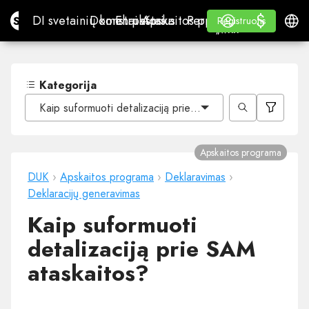
$
$
Site.pro
DI svetainių konstruktorius
Domenai
El. paštas
Apskaitos programa
Perpardavėjams„White
Prisijungti
Mokymasis
Lietu
DI svetainių konstruktorius
Domenai
El. paštas
Apskaitos programa
Perpardavėjams
Mokymasis
Registruotis
Registruotis
„WHITE LABEL“
Kategorija
Kaip suformuoti detalizaciją prie SAM ataskaitos?
Apskaitos programa
DUK
›
Apskaitos programa
›
Deklaravimas
›
Deklaracijų generavimas
Kaip suformuoti
detalizaciją prie SAM
ataskaitos?