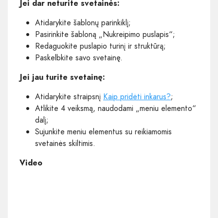
Jei dar neturite svetainės:
Atidarykite šablonų parinkiklį;
Pasirinkite šabloną „Nukreipimo puslapis“;
Redaguokite puslapio turinį ir struktūrą;
Paskelbkite savo svetainę.
Jei jau turite svetainę:
Atidarykite straipsnį
Kaip pridėti inkarus?
;
Atlikite 4 veiksmą, naudodami „meniu elemento“
dalį;
Sujunkite meniu elementus su reikiamomis
svetainės skiltimis.
Video