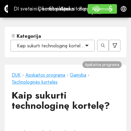
$
$
Site.pro
DI svetainių konstruktorius
Domenai
El. paštas
Apskaitos programa
Perpardavėjams„White
Prisijungti
Mokymasis
Lietu
DI svetainių konstruktorius
Domenai
El. paštas
Apskaitos programa
Perpardavėjams
Mokymasis
Registruotis
Registruotis
„WHITE LABEL“
Kategorija
Kaip sukurti technologinę kortelę?
Apskaitos programa
DUK
›
Apskaitos programa
›
Gamyba
›
Technologinės kortelės
Kaip sukurti
technologinę kortelę?