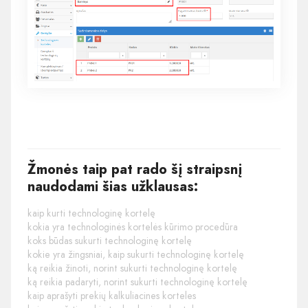
Žmonės taip pat rado šį straipsnį
naudodami šias užklausas:
kaip kurti technologinę kortelę
kokia yra technologinės kortelės kūrimo procedūra
koks būdas sukurti technologinę kortelę
kokie yra žingsniai, kaip sukurti technologinę kortelę
ką reikia žinoti, norint sukurti technologinę kortelę
ką reikia padaryti, norint sukurti technologinę kortelę
kaip aprašyti prekių kalkuliacines korteles