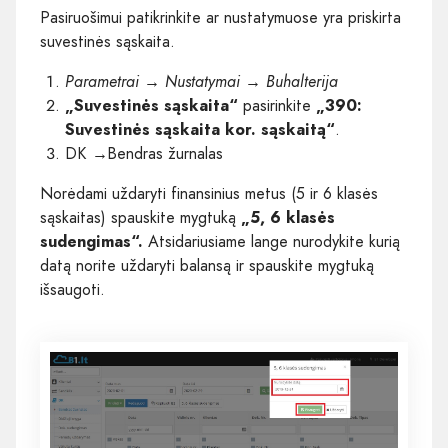
Pasiruošimui patikrinkite ar nustatymuose yra priskirta
suvestinės sąskaita.
Parametrai → Nustatymai → Buhalterija
„Suvestinės sąskaita“
pasirinkite
„390:
Suvestinės sąskaita kor. sąskaitą“
.
DK
→
Bendras žurnalas
Norėdami uždaryti finansinius metus (5 ir 6 klasės
sąskaitas) spauskite mygtuką
„5, 6 klasės
sudengimas“.
Atsidariusiame lange nurodykite kurią
datą norite uždaryti balansą ir spauskite mygtuką
išsaugoti.