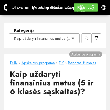
$
$
Site.pro
DI svetainių konstruktorius
Domenai
El. paštas
Apskaitos programa
Perpardavėjams„White
Prisijungti
Mokymasis
Lietu
DI svetainių konstruktorius
Domenai
El. paštas
Apskaitos programa
Perpardavėjams
Mokymasis
Registruotis
Registruotis
„WHITE LABEL“
Kategorija
Kaip uždaryti finansinius metus (5 ir 6 klasės sąskaitas)?
Apskaitos programa
DUK
›
Apskaitos programa
›
DK
›
Bendras žurnalas
Kaip uždaryti
finansinius metus (5 ir
6 klasės sąskaitas)?