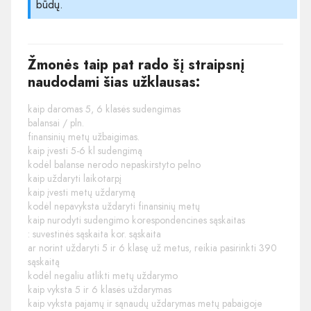
būdų.
Žmonės taip pat rado šį straipsnį
naudodami šias užklausas:
kaip daromas 5, 6 klasės sudengimas
balansai / pln.
finansinių metų užbaigimas.
kaip įvesti 5-6 kl sudengimą
kodėl balanse nerodo nepaskirstyto pelno
kaip uždaryti laikotarpį
kaip įvesti metų uždarymą
kodėl nepavyksta uždaryti finansinių metų
kaip nurodyti sudengimo korespondencines sąskaitas
: suvestinės sąskaita kor. sąskaita
ar norint uždaryti 5 ir 6 klasę už metus, reikia pasirinkti 390
sąskaitą
kodėl negaliu atlikti metų uždarymo
kaip vyksta 5 ir 6 klasės uždarymas
kaip vyksta pajamų ir sąnaudų uždarymas metų pabaigoje