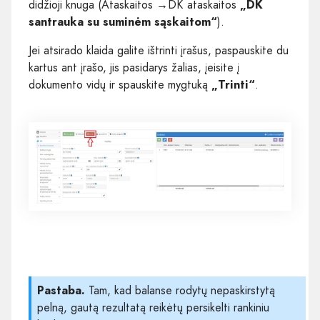
didžioji knuga (Ataskaitos
→
DK ataskaitos
„DK
santrauka su suminėm sąskaitom“
).
Jei atsirado klaida galite ištrinti įrašus, paspauskite du
kartus ant įrašo, jis pasidarys žalias, įeisite į
dokumento vidų ir spauskite mygtuką
„Trinti“
.
Pastaba.
Tam, kad balanse rodytų nepaskirstytą
pelną, gautą rezultatą reikėtų persikelti rankiniu