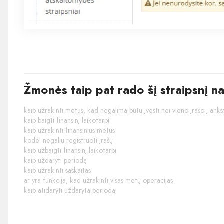
Žmonės taip pat rado šį straipsnį n
kaip užrakinti metus, kad negalima būtų įvesti nei vieno įrašo į ank
kaip baigti finansinį laikotarpį
kaip užrakinti finansinius metus
kodėl negaliu registruoti įrašų
kaip užbaigti finansinį laikotarpį
kaip uždaryti periodą
kaip užrakinti sąskaitas
ar yra funkcija, kad užrakinti visas metų operacijas
kaip atidaryti uždarytą periodą