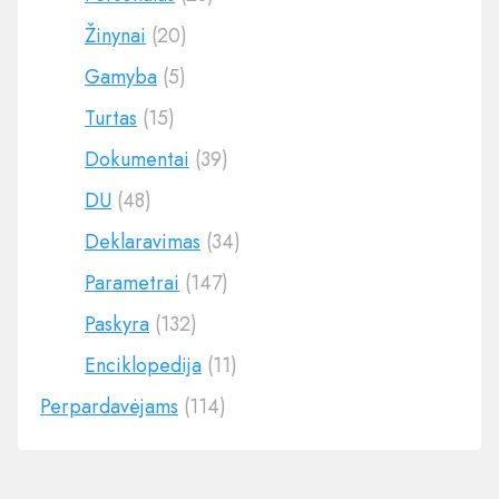
Žinynai
(20)
Gamyba
(5)
Turtas
(15)
Dokumentai
(39)
DU
(48)
Deklaravimas
(34)
Parametrai
(147)
Paskyra
(132)
Enciklopedija
(11)
Perpardavėjams
(114)