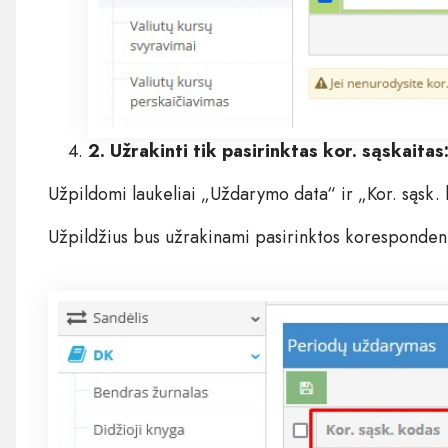
2. Užrakinti tik pasirinktas kor. sąskaitas
Užpildomi laukeliai „Uždarymo data“ ir „Kor. sąsk.
Užpildžius bus užrakinami pasirinktos korespondenti