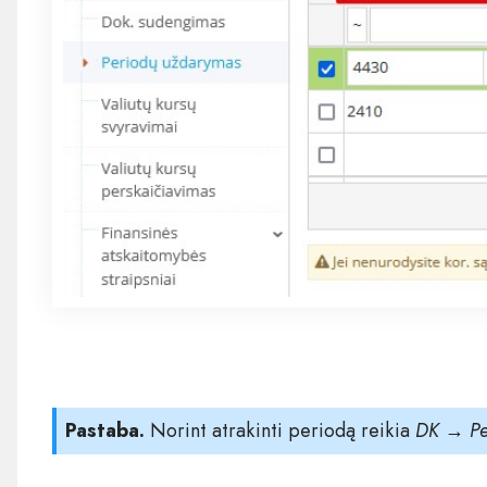
Pastaba.
Norint atrakinti periodą reikia
DK → Pe