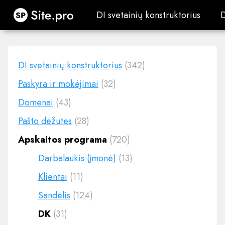
Site.pro
DI svetainių konstruktorius
DI svetainių konstruktorius
DI svetainių konstruktorius
(342)
Paskyra ir mokėjimai
(32)
Domenai
(43)
Pašto dėžutės
(28)
Apskaitos programa
(720)
Darbalaukis (įmonė)
(13)
Klientai
(11)
Sandėlis
(124)
DK
(31)