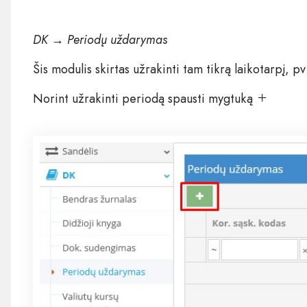
DK → Periodų uždarymas
Šis modulis skirtas užrakinti tam tikrą laikotarpį, p
Norint užrakinti periodą spausti mygtuką