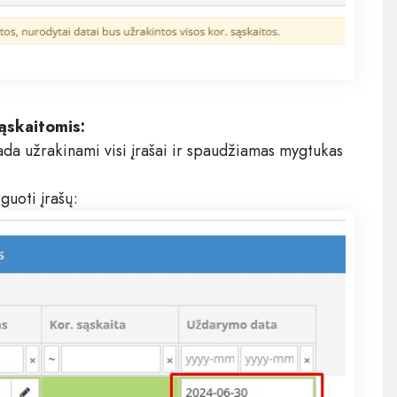
sąskaitomis:
ada užrakinami visi įrašai ir spaudžiamas mygtukas
guoti įrašų: