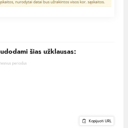
audodami šias užklausas:
stesnius periodus
Kopijuoti URL