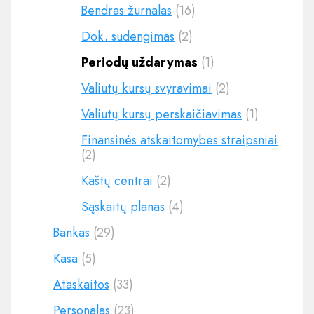
Bendras žurnalas
(16)
Dok. sudengimas
(2)
Periodų uždarymas
(1)
Valiutų kursų svyravimai
(2)
Valiutų kursų perskaičiavimas
(1)
Finansinės atskaitomybės straipsniai
(2)
Kaštų centrai
(2)
Sąskaitų planas
(4)
Bankas
(29)
Kasa
(5)
Ataskaitos
(33)
Personalas
(23)