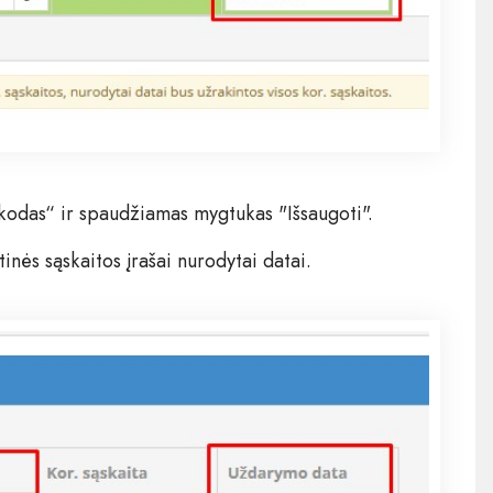
:
 kodas“ ir spaudžiamas mygtukas "Išsaugoti".
nės sąskaitos įrašai nurodytai datai.