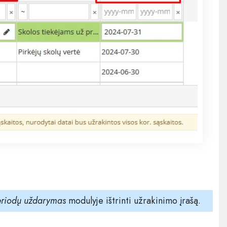
riodų uždarymas
modulyje ištrinti užrakinimo įrašą.