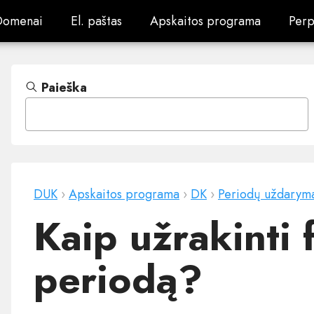
Domenai
El. paštas
Apskaitos programa
Perp
Domenai
El. paštas
Apskaitos programa
Perp
Paieška
DUK
›
Apskaitos programa
›
DK
›
Periodų uždarym
Kaip užrakinti 
periodą?