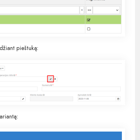
džiant pieštuką:
ariantą: