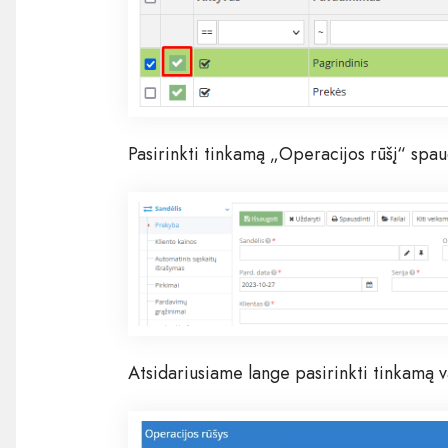
Pasirinkti tinkamą „Operacijos rūšį“ spau
Atsidariusiame lange pasirinkti tinkamą v