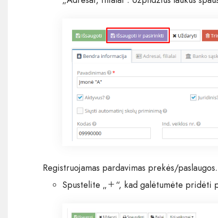
„Adresai, filialai“. Užpildžius laukus spaus
Registruojamas pardavimas prekės/paslaugos.
Spustelite „
“, kad galėtumėte pridėti 