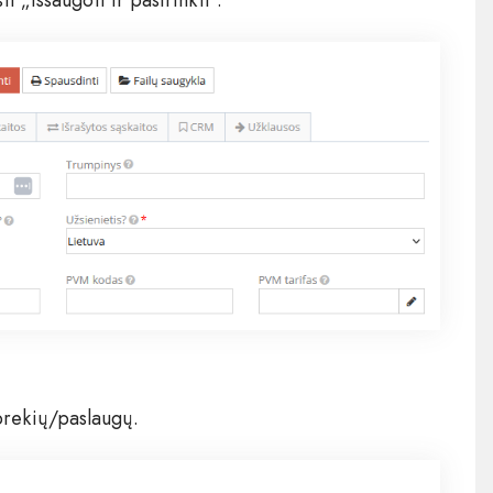
ti „Išsaugoti ir pasirinkti“.
prekių/paslaugų.