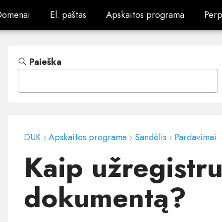
Domenai
El. paštas
Apskaitos programa
Perp
Domenai
El. paštas
Apskaitos programa
Perp
Paieška
DUK
›
Apskaitos programa
›
Sandėlis
›
Pardavimai
Kaip užregistr
dokumentą?