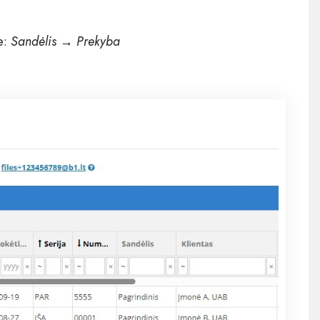
e:
Sandėlis → Prekyba