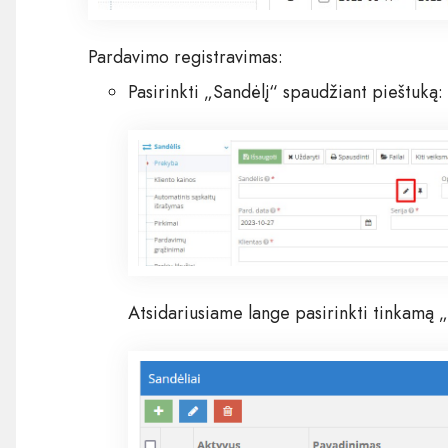
Pardavimo registravimas:
Pasirinkti „Sandėlį“ spaudžiant pieštuką:
Atsidariusiame lange pasirinkti tinkamą 