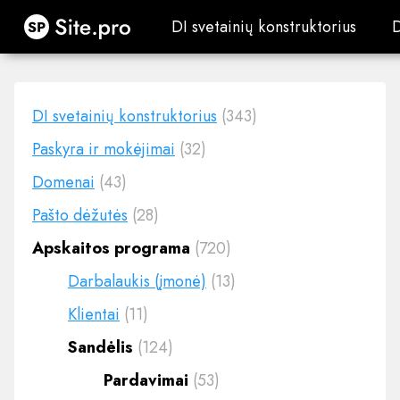
Site.pro
DI svetainių konstruktorius
DI svetainių konstruktorius
DI svetainių konstruktorius
(343)
Paskyra ir mokėjimai
(32)
Domenai
(43)
Pašto dėžutės
(28)
Apskaitos programa
(720)
Darbalaukis (įmonė)
(13)
Klientai
(11)
Sandėlis
(124)
Pardavimai
(53)