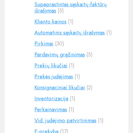
Supaprastintas sąskaitų-faktūrų
išrašymas
(5)
Kliento kainos
(1)
Automatinis sąskaitų išrašymas
(1)
Pirkimai
(30)
Pardavimų grąžinimas
(5)
Prekių likučiai
(1)
Prekės judėjimas
(1)
Konsignaciniai likučiai
(2)
Inventorizacija
(1)
Perkainavimas
(1)
Vid. judėjimo patvirtinimas
(1)
E-prekyba
(17)