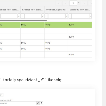
o“ kortelę spaudžiant „
“ ikonėlę: