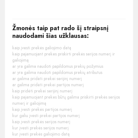
Žmonės taip pat rado šį straipsnį
naudodami šias užklausas:
kaip įvesti prekės galiojimo datą
kaip pajamuojant prekes priskirti prekės serijos numerį ir
galiojimą
ar yra galima naudoti papildomus prekių požymius
ar yra galima naudoti papildomus prekių atributus
ar galima pridėti prekei serijinį numerį
ar galima pridėti prekei partijos numerį
kaip pridėti prekei serijinį numerį
kaip pajamuojant prekes būtų galima priskirti prekės serijos
numerį ir galiojimą
kaip įvesti prekės partijos numerį
kur galiu įvesti prekei partijos numerį
kaip įvesti prekės serijos numerį
kur įvesti prekės serijos numerį
kur įvesti prekės galiojimo datą