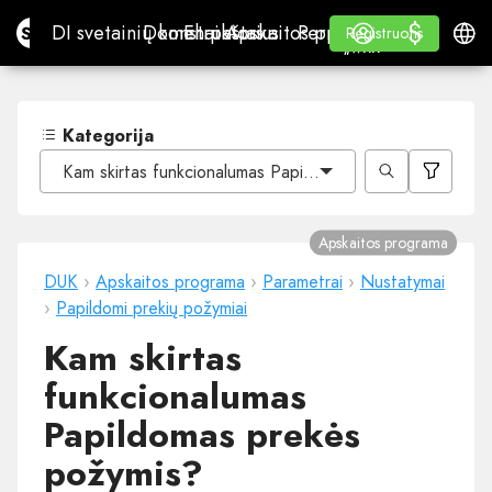
$
$
Site.pro
DI svetainių konstruktorius
Domenai
El. paštas
Apskaitos programa
Perpardavėjams„White
Prisijungti
Mokymasis
Lietu
DI svetainių konstruktorius
Domenai
El. paštas
Apskaitos programa
Perpardavėjams
Mokymasis
Registruotis
Registruotis
„WHITE LABEL“
Kategorija
Kam skirtas funkcionalumas Papildomas prekės požymis?
Apskaitos programa
DUK
›
Apskaitos programa
›
Parametrai
›
Nustatymai
›
Papildomi prekių požymiai
Kam skirtas
funkcionalumas
Papildomas prekės
požymis?