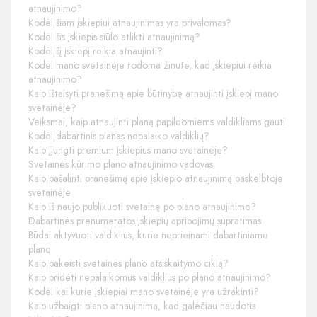
atnaujinimo?
Kodėl šiam įskiepiui atnaujinimas yra privalomas?
Kodėl šis įskiepis siūlo atlikti atnaujinimą?
Kodėl šį įskiepį reikia atnaujinti?
Kodėl mano svetainėje rodoma žinutė, kad įskiepiui reikia
atnaujinimo?
Kaip ištaisyti pranešimą apie būtinybę atnaujinti įskiepį mano
svetainėje?
Veiksmai, kaip atnaujinti planą papildomiems valdikliams gauti
Kodėl dabartinis planas nepalaiko valdiklių?
Kaip įjungti premium įskiepius mano svetainėje?
Svetainės kūrimo plano atnaujinimo vadovas
Kaip pašalinti pranešimą apie įskiepio atnaujinimą paskelbtoje
svetainėje
Kaip iš naujo publikuoti svetainę po plano atnaujinimo?
Dabartinės prenumeratos įskiepių apribojimų supratimas
Būdai aktyvuoti valdiklius, kurie neprieinami dabartiniame
plane
Kaip pakeisti svetainės plano atsiskaitymo ciklą?
Kaip pridėti nepalaikomus valdiklius po plano atnaujinimo?
Kodėl kai kurie įskiepiai mano svetainėje yra užrakinti?
Kaip užbaigti plano atnaujinimą, kad galėčiau naudotis