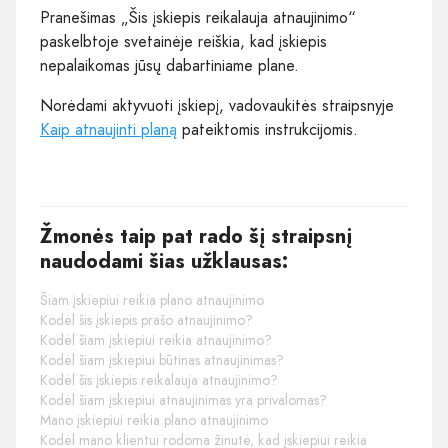
Pranešimas „Šis įskiepis reikalauja atnaujinimo“
paskelbtoje svetainėje reiškia, kad įskiepis
nepalaikomas jūsų dabartiniame plane.
Norėdami aktyvuoti įskiepį, vadovaukitės straipsnyje
Kaip atnaujinti planą
pateiktomis instrukcijomis.
Žmonės taip pat rado šį straipsnį
naudodami šias užklausas:
Šiam įskiepiui reikia plano atnaujinimo
Kodėl šis įskiepis prašo atnaujinimo?
Kodėl šiam įskiepiui reikia atnaujinimo?
Kodėl šiam įskiepiui būtinas atnaujinimas?
Kodėl šis įskiepis reikalauja atnaujinimo?
Kodėl šiam įskiepiui atnaujinimas yra privalomas?
Mano įskiepiui reikia plano atnaujinimo
Kodėl mano klientui rodoma žinutė, kad įskiepiui reikia