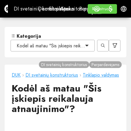
$
$
Site.pro
DI svetainių konstruktorius
Domenai
El. paštas
Apskaitos programa
Perpardavėjams„White
Prisijungti
Mokymasis
Lietu
DI svetainių konstruktorius
Domenai
El. paštas
Apskaitos programa
Perpardavėjams
Mokymasis
Registruotis
Registruotis
„WHITE LABEL“
Kategorija
Kodėl aš matau "Šis įskiepis reikalauja atnaujinimo"?
DI svetainių konstruktorius
Perpardavėjams
DUK
›
DI svetainių konstruktorius
›
Tinklapio valdymas
Kodėl aš matau "Šis
įskiepis reikalauja
atnaujinimo"?