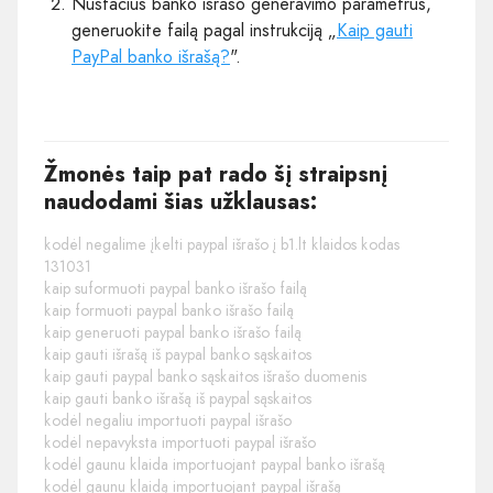
Nustačius banko išrašo generavimo parametrus,
generuokite failą pagal instrukciją „
Kaip gauti
PayPal banko išrašą?
".
Žmonės taip pat rado šį straipsnį
naudodami šias užklausas:
kodėl negalime įkelti paypal išrašo į b1.lt klaidos kodas
131031
kaip suformuoti paypal banko išrašo failą
kaip formuoti paypal banko išrašo failą
kaip generuoti paypal banko išrašo failą
kaip gauti išrašą iš paypal banko sąskaitos
kaip gauti paypal banko sąskaitos išrašo duomenis
kaip gauti banko išrašą iš paypal sąskaitos
kodėl negaliu importuoti paypal išrašo
kodėl nepavyksta importuoti paypal išrašo
kodėl gaunu klaida importuojant paypal banko išrašą
kodėl gaunu klaidą importuojant paypal išrašą