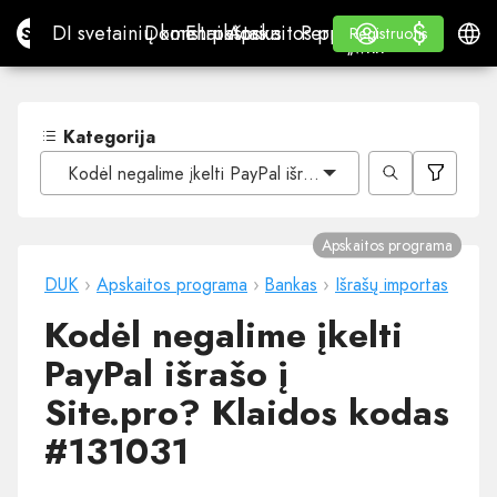
$
$
Site.pro
DI svetainių konstruktorius
Domenai
El. paštas
Apskaitos programa
Perpardavėjams„White
Prisijungti
Mokymasis
Lietu
DI svetainių konstruktorius
Domenai
El. paštas
Apskaitos programa
Perpardavėjams
Mokymasis
Registruotis
Registruotis
„WHITE LABEL“
Kategorija
Kodėl negalime įkelti PayPal išrašo į Site.pro? Klaidos 
Apskaitos programa
DUK
›
Apskaitos programa
›
Bankas
›
Išrašų importas
Kodėl negalime įkelti
PayPal išrašo į
Site.pro? Klaidos kodas
#131031