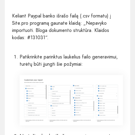
Keliant Paypal banko išrašo failą (.csv formatu) į
Site.pro programą gaunate klaidą: „Nepavyko
importuoti. Bloga dokumento struktūra. Klaidos
kodas: #131031“.
Patikrinkite parinktus laukelius failo generavimui,
turėtų būti įjungti šie požymiai: