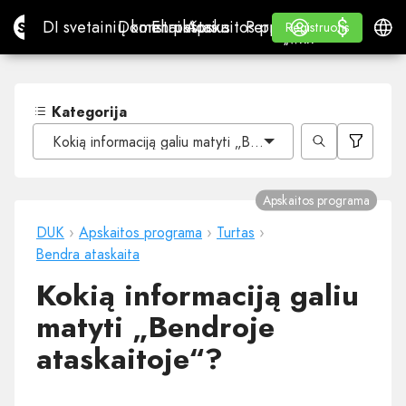
$
$
Site.pro
DI svetainių konstruktorius
Domenai
El. paštas
Apskaitos programa
Perpardavėjams„White
Prisijungti
Mokymasis
Lietu
DI svetainių konstruktorius
Domenai
El. paštas
Apskaitos programa
Perpardavėjams
Mokymasis
Registruotis
Registruotis
„WHITE LABEL“
Kategorija
Kokią informaciją galiu matyti „Bendroje ataskaitoje“?
Apskaitos programa
DUK
›
Apskaitos programa
›
Turtas
›
Bendra ataskaita
Kokią informaciją galiu
matyti „Bendroje
ataskaitoje“?