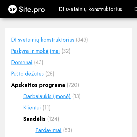
Site.pro
DI svetainių konstruktorius
DI svetainių konstruktorius
DI svetainių konstruktorius
(343)
Paskyra ir mokėjimai
(32)
Domenai
(43)
Pašto dėžutės
(28)
Apskaitos programa
(720)
Darbalaukis (įmonė)
(13)
Klientai
(11)
Sandėlis
(124)
Pardavimai
(53)