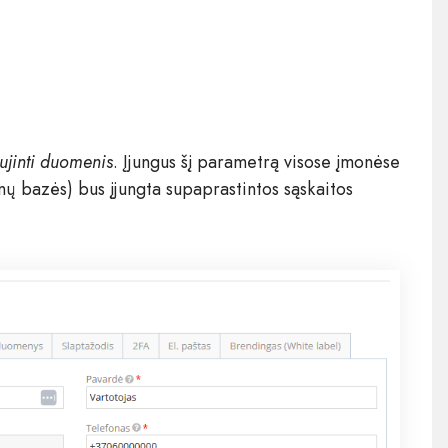
ujinti duomenis
. Įjungus šį parametrą visose įmonėse
nų bazės) bus įjungta supaprastintos sąskaitos