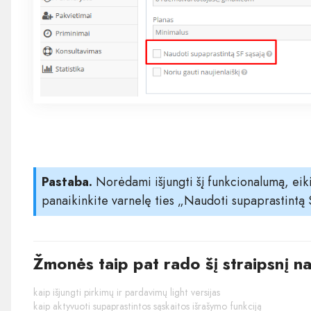
Pastaba.
Norėdami išjungti šį funkcionalumą, eik
panaikinkite varnelę ties „Naudoti supaprastintą 
Žmonės taip pat rado šį straipsnį n
kaip išjungti pirkimų ir pardavimų light versijas
kaip aktyvuoti supaprastintos sąskaitos išrašymo funkciją