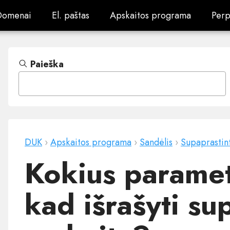
Domenai
El. paštas
Apskaitos programa
Perp
Domenai
El. paštas
Apskaitos programa
Perp
Paieška
DUK
›
Apskaitos programa
›
Sandėlis
›
Supaprastint
Kokius parametr
kad išrašyti su