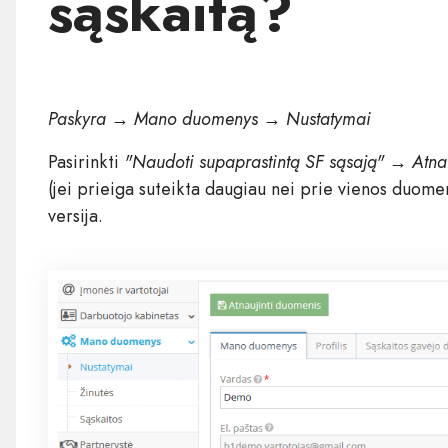
sąskaitą?
Paskyra → Mano duomenys →
Nustatymai
Pasirinkti
"Naudoti supaprastintą SF sąsają" → Atna
(jei prieiga suteikta daugiau nei prie vienos duome
versija.