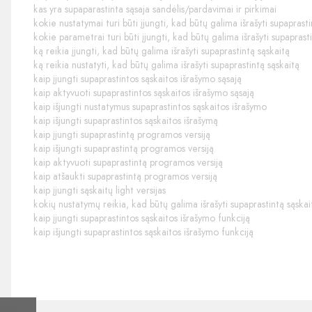
kas yra supaparastinta sąsaja sandėlis/pardavimai ir pirkimai
kokie nustatymai turi būti įjungti, kad būtų galima išrašyti supaprasti
kokie parametrai turi būti įjungti, kad būtų galima išrašyti supaprast
ką reikia įjungti, kad būtų galima išrašyti supaprastintą sąskaitą
ką reikia nustatyti, kad būtų galima išrašyti supaprastintą sąskaitą
kaip įjungti supaprastintos sąskaitos išrašymo sąsają
kaip aktyvuoti supaprastintos sąskaitos išrašymo sąsają
kaip išjungti nustatymus supaprastintos sąskaitos išrašymo
kaip išjungti supaprastintos sąskaitos išrašymą
kaip įjungti supaprastintą programos versiją
kaip išjungti supaprastintą programos versiją
kaip aktyvuoti supaprastintą programos versiją
kaip atšaukti supaprastintą programos versiją
kaip įjungti sąskaitų light versijas
kokių nustatymų reikia, kad būtų galima išrašyti supaprastintą sąskai
kaip įjungti supaprastintos sąskaitos išrašymo funkciją
kaip išjungti supaprastintos sąskaitos išrašymo funkciją