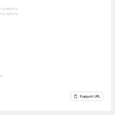
ntą sąskaitą
intą sąskaitą
tą
Kopijuoti URL