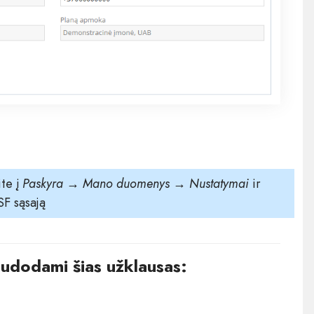
ite į
Paskyra → Mano duomenys →
Nustatymai
ir
SF sąsają
audodami šias užklausas: