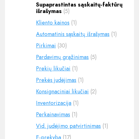
Supaprastintas sąskaitų-faktūrų
išrašymas
(5)
Kliento kainos
(1)
Automatinis sąskaitų išrašymas
(1)
Pirkimai
(30)
Pardavimų grąžinimas
(5)
Prekių likučiai
(1)
Prekės judėjimas
(1)
Konsignaciniai likučiai
(2)
Inventorizacija
(1)
Perkainavimas
(1)
Vid. judėjimo patvirtinimas
(1)
E-prekyba
(17)