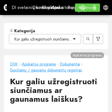
$
$
Site.pro
DI svetainių konstruktorius
Domenai
El. paštas
Apskaitos programa
Perpardavėjams„White
Prisijungti
Mokymasis
Lietu
DI svetainių konstruktorius
Domenai
El. paštas
Apskaitos programa
Perpardavėjams
Mokymasis
Registruotis
Registruotis
„WHITE LABEL“
Kategorija
Kur galiu užregistruoti siunčiamus ar gaunamus laiškus?
Apskaitos programa
DUK
›
Apskaitos programa
›
Dokumentai
›
Siunčiamų / gaunamų dokumentų registras
Kur galiu užregistruoti
siunčiamus ar
gaunamus laiškus?