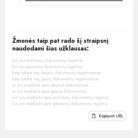
Žmonės taip pat rado šį straipsnį
naudodami šias užklausas:
kur yra siunčiamų dokumentų registras
kur yra gaunamų doeumentų registras
kaip vyksta visų išsiųstų dokumentų registravimas
kaip vyksta visų gautų dokumentų registravimas
ar yra ataskaita apie išsiųstus dokumentus
ar yra ataskaita apie gautus dokumentus
kur yra ataskaita apie siunčiamų dokumentų registrą
kur yra ataskaita apie gaunamų dokumentų registrą
Kopijuoti URL