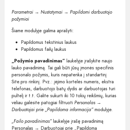
Parametrai → Nustatymai → Papildomi darbuotojo
požymiai
Šiame modulyje galima aprašyti:
Papildomus tekstinius laukus
Papildomus failų laukus
„Požymio pavadinimas”
laukelyje įrašykite naujo
lauko pavadinimą. Tai gali būti jūsų įmonės specifinis
personalo požymis, kuris nepatenka į standartinį
Site.pro rinkinį. Pvz.: įėjimo kortelės numeris, ekstra
telefonas, darbuotojo batų dydis ar darbuotojas turi
pultelį ir t.t. Galite sukurti iki 10 tokių reikšmių, kurias
vėliau galėsite patogiai filtruoti
Personalas →
Darbuotojai prie „Papildoma informacija”
modulyje.
„Failo pavadinimas”
laukelyje įrašę pavadinimą
Personalas → Darbuotojai prie „Papildoma