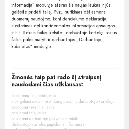
informacija” modulyje atsiras šis naujas laukas ir jūs
galėsite pridėti failą. Pvz.: sutikimas dėl asmens
duomenų naudojimo, konfidencialumo deklaracija,
susitarimas dėl konfidencialios informacijos apsaugos
ir t.t. Kokius failus įkelsite į darbuotojo kortelę, tokius
failus galės matyti ir darbuotojas „Darbuotojo
kabinetas” modulyje.
Žmonės taip pat rado šį straipsnį
naudodami šias užklausas:
papildomų failų pridėjimas
kiek galima sukurti papildomų požymių darbuotojo kortelėje
papildomi tekstiniai laukai
papildomi failų laukai
papildomi darbuotojo požymiai modulis
darbuotojo kortelės papildoma informacija