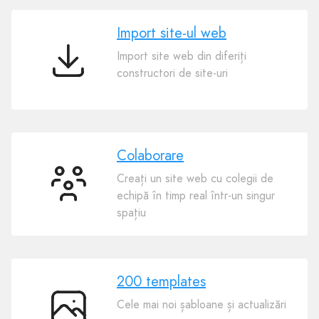
cu
IA
Import site-ul web
Import site web din diferiți
Import
constructori de site-uri
site-
ul
web
Colaborare
Creați un site web cu colegii de
Colaborare
echipă în timp real într-un singur
spațiu
200 templates
Cele mai noi șabloane și actualizări
200