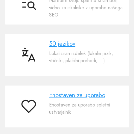
Naredite svojo spletno stran bolj
SEO
vidno za iskalnike z uporabo našega
SEO
50 jezikov
Lokaliziran izdelek (lokalni jezik,
50
vtičniki, plačilni prehodi, …)
jezikov
Enostaven za uporabo
Enostaven za uporabo spletni
Enostaven
ustvarjalnik
za
uporabo