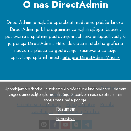
O nas DirectAdmin
DirectAdmin je najlažje uporabljati nadzorno ploščo Linuxa.
DirectAdmin je bil programiran za najhitrejšega. Uspeh v
poslovanju s spletnim gostovanjem zahteva prilagodljivost, ki
jo ponuja DirectAdmin. Hitro delujoča in stabilna grafična
nadzorna plošča za gostovanje, zasnovana za lažje
upravljanje spletnih mest.
Site.pro DirectAdmin Vtičniki
© Site.pro 2011. Ustvarjalec spletnih strani.
Združene
Uporabljamo piškotke (in zbiramo določene osebne podatke), da vam
zagotovimo boljšo spletno izkušnjo. Z obiskom naše spletne strani
države Amerike
.
sprejemate
naše pogoje
.
Obrnite
Pogoji
Politika
Obrnite se na prodajo
Pogoji storitve
Politika
Razumem
se
Nastavitve
storitve
zasebnosti
zasebnosti
Nastavitve piškotkov
na
piškotkov
Nastavitve
prodajo