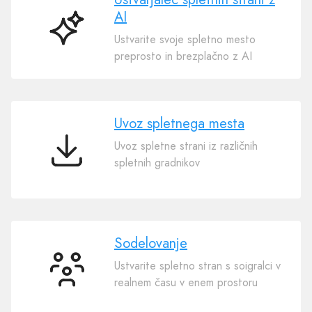
AI
Ustvarjalec
Ustvarite svoje spletno mesto
spletnih
preprosto in brezplačno z AI
strani
z
AI
Uvoz spletnega mesta
Uvoz spletne strani iz različnih
Uvoz
spletnih gradnikov
spletnega
mesta
Sodelovanje
Ustvarite spletno stran s soigralci v
Sodelovanje
realnem času v enem prostoru