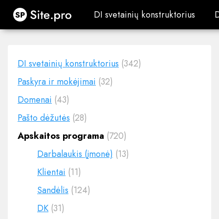
Site.pro
DI svetainių konstruktorius
DI svetainių konstruktorius
DI svetainių konstruktorius
(342)
Paskyra ir mokėjimai
(32)
Domenai
(43)
Pašto dėžutės
(28)
Apskaitos programa
(720)
Darbalaukis (įmonė)
(13)
Klientai
(11)
Sandėlis
(124)
DK
(31)