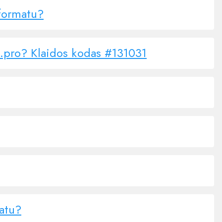
 formatu?
te.pro? Klaidos kodas #131031
matu?