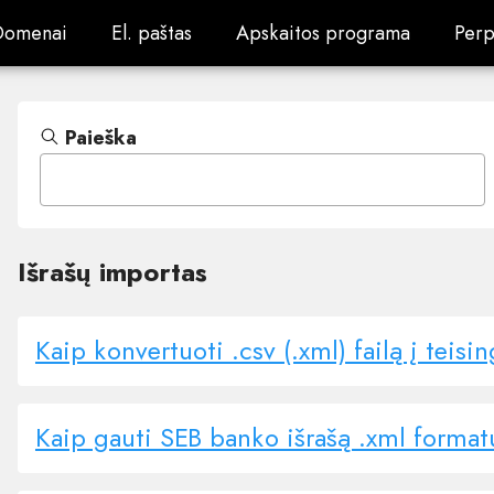
Domenai
El. paštas
Apskaitos programa
Perp
Domenai
El. paštas
Apskaitos programa
Perp
Paieška
Išrašų importas
Kaip konvertuoti .csv (.xml) failą į tei
Kaip gauti SEB banko išrašą .xml format