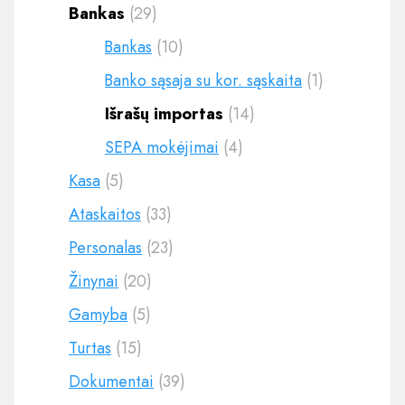
Bankas
(29)
Bankas
(10)
Banko sąsaja su kor. sąskaita
(1)
Išrašų importas
(14)
SEPA mokėjimai
(4)
Kasa
(5)
Ataskaitos
(33)
Personalas
(23)
Žinynai
(20)
Gamyba
(5)
Turtas
(15)
Dokumentai
(39)