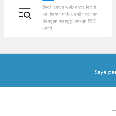
Buat laman web anda lebih
kelihatan untuk enjin carian
SEO
dengan menggunakan SEO
kami
Saya per