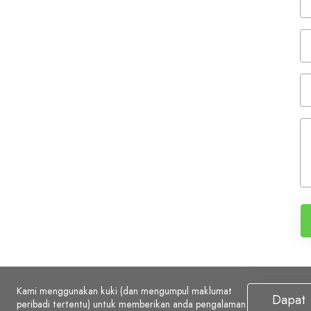
Kami menggunakan kuki (dan mengumpul maklumat
Dapat
peribadi tertentu) untuk memberikan anda pengalaman