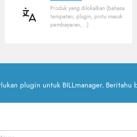
Produk yang dilokalkan (bahasa
tempatan, plugin, pintu masuk
50
pembayaran,…)
bahasa
lukan plugin untuk BILLmanager. Beritahu b