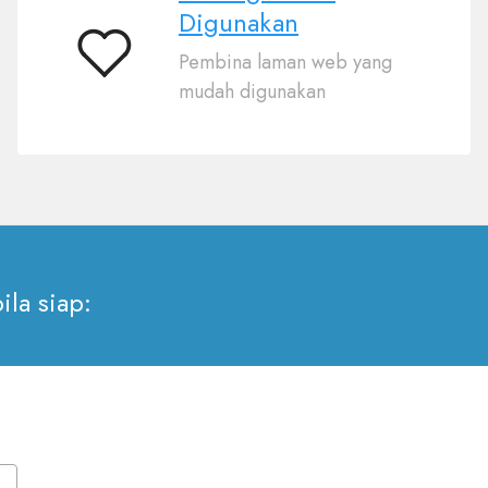
Digunakan
Pembina laman web yang
Senang
mudah digunakan
Untuk
Digunakan
ila siap: