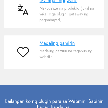
50 mga linggwahe
Na-localize na produkto (lokal na
50
wika, mga plugin, gateway ng
mga
pagbabayad,…)
linggwahe
Madaling gamitin
Madaling gamitin na tagabuo ng
Madaling
website
gamitin
Kailangan ko ng plugin para sa Webmin. Sabihin
kapag handa na: