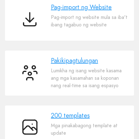
Pag-import ng Website
Pag-import ng website mula sa iba't
Pag-
ibang tagabuo ng website
import
ng
Website
Pakikipagtulungan
Lumikha ng isang website kasama
Pakikipagtulungan
ang mga kasamahan sa koponan
nang real-time sa isang espasyo
200 templates
Mga pinakabagong template at
200
update
templates