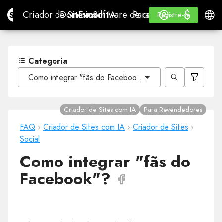
$
$
Site.pro
Criador de Sites com IA
Domínios
E-mail
Software de contabilidade
Para RevendedoresWhi
Iniciar Sessão
Aprender
Portu
Criador de Sites com IA
Domínios
E-mail
Software de contabilidade
Para Revendedores
Aprender
Registre-se
Registre-se
WHITE LABEL
Categoria
Como integrar "fãs do Facebook"?
Criador de Sites com IA
Para Revendedores
FAQ
›
Criador de Sites com IA
›
Criador de Sites
›
Social
Como integrar "fãs do
Facebook"?