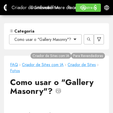
$
$
Site.pro
Criador de Sites com IA
Domínios
E-mail
Software de contabilidade
Para RevendedoresWhi
Iniciar Sessão
Aprender
Portu
Criador de Sites com IA
Domínios
E-mail
Software de contabilidade
Para Revendedores
Aprender
Registre-se
Registre-se
WHITE LABEL
Categoria
Como usar o "Gallery Masonry"?
Criador de Sites com IA
Para Revendedores
FAQ
›
Criador de Sites com IA
›
Criador de Sites
›
Fotos
Como usar o "Gallery
Masonry"?