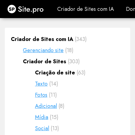
Site.pro
Criador de Sites com IA
Dom
Criador de Sites com IA
Dom
Criador de Sites com IA
(343)
Gerenciando site
(18)
Criador de Sites
(303)
Criação de site
(63)
Texto
(14)
Fotos
(11)
Adicional
(8)
Mídia
(15)
Social
(13)