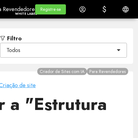
$
$
a RevendedoresWhite Label
Aprender
Iniciar Sessão
Portugu
a Revendedores
Aprender
Registre-se
Registre-se
WHITE LABEL
Filtro
Todos
Criador de Sites com IA
Para Revendedores
Criação de site
r a "Estrutura