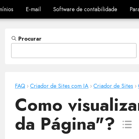
ínios
E-mail
Software de contabilidade
Par
ínios
E-mail
Software de contabilidade
Par
Procurar
FAQ
›
Criador de Sites com IA
›
Criador de Sites
›
Como visualiza
da Página"?