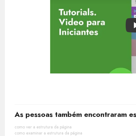
As pessoas também encontraram est
como ver a estrutura da página
como examinar a estrutura da página