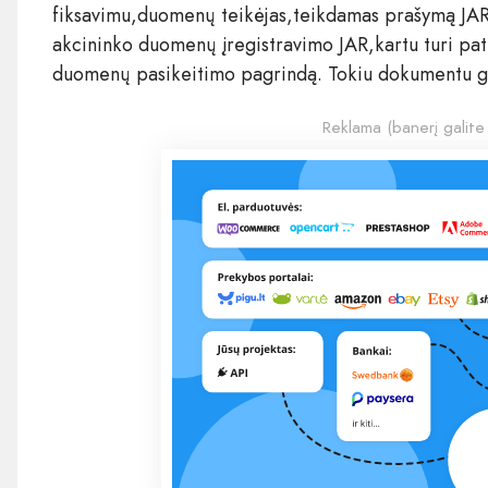
fiksavimu,duomenų teikėjas,teikdamas prašymą JAR 
akcininko duomenų įregistravimo JAR,kartu turi pate
duomenų pasikeitimo pagrindą. Tokiu dokumentu ga
Reklama (banerį galite