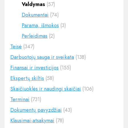
Valdymas
(57)
Dokumentai
(74)
Parama, išmokos
(3)
Perleidimas
(2)
Teisė
(347)
Darbuotojų sauga ir sveikata
(138)
Finansai ir investicijos
(155)
Ekspertų skiltis
(58)
Skaičiuoklės ir naudingi skaičiai
(106)
Terminai
(731)
Dokumentų pavyzdžiai
(43)
Klausimai-atsakymai
(78)