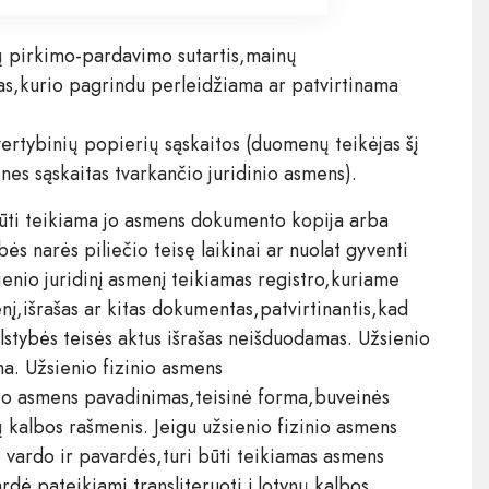
jų pirkimo-pardavimo sutartis,mainų
tas,kurio pagrindu perleidžiama ar patvirtinama
 vertybinių popierių sąskaitos (duomenų teikėjas šį
ines sąskaitas tvarkančio juridinio asmens).
 būti teikiama jo asmens dokumento kopija arba
s narės piliečio teisę laikinai ar nuolat gyventi
enio juridinį asmenį teikiamas registro,kuriame
į,išrašas ar kitas dokumentas,patvirtinantis,kad
alstybės teisės aktus išrašas neišduodamas. Užsienio
a. Užsienio fizinio asmens
nio asmens pavadinimas,teisinė forma,buveinės
nų kalbos rašmenis. Jeigu užsienio fizinio asmens
 vardo ir pavardės,turi būti teikiamas asmens
ė pateikiami transliteruoti į lotynų kalbos