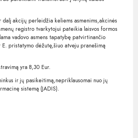
ar dalį akcijų perleidžia keliems asmenims,akcinės
smenų registro tvarkytojui pateikia laisvos formos
dama vadovo asmens tapatybę patvirtinančio
 E. pristatymo dėžutę,šiuo atveju pranešimą
travimą yra 8,30 Eur.
nkus ir jų pasikeitimą,nepriklausomai nuo jų
ormacinę sistemą (JADIS).