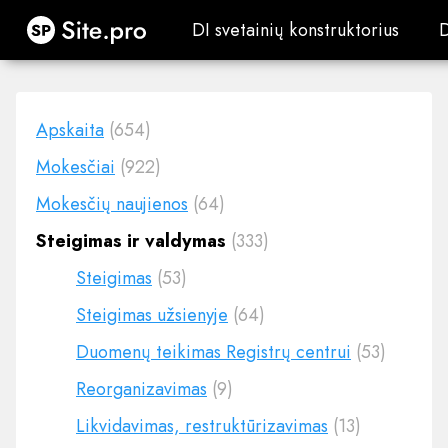
Site.pro
DI svetainių konstruktorius
DI svetainių konstruktorius
Apskaita
(654)
Mokesčiai
(922)
Mokesčių naujienos
(64)
Steigimas ir valdymas
(333)
Steigimas
(53)
Steigimas užsienyje
(64)
Duomenų teikimas Registrų centrui
(53)
Reorganizavimas
(9)
Likvidavimas, restruktūrizavimas
(13)