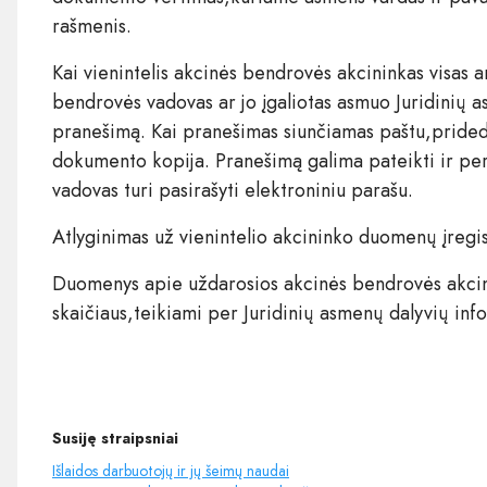
rašmenis.
Kai vienintelis akcinės bendrovės akcininkas visas 
bendrovės vadovas ar jo įgaliotas asmuo Juridinių a
pranešimą. Kai pranešimas siunčiamas paštu,pride
dokumento kopija. Pranešimą galima pateikti ir per
vadovas turi pasirašyti elektroniniu parašu.
Atlyginimas už vienintelio akcininko duomenų įregis
Duomenys apie uždarosios akcinės bendrovės akcini
skaičiaus,teikiami per Juridinių asmenų dalyvių inf
Susiję straipsniai
Išlaidos darbuotojų ir jų šeimų naudai