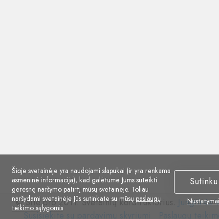
Šioje svetainėje yra naudojami slapukai (ir yra renkama
asmeninė informacija), kad galėtume Jums suteikti
Sutinku
geresnę naršymo patirtį mūsų svetainėje. Toliau
naršydami svetainėje Jūs sutinkate su mūsų
paslaugų
© Site.pro 2011. Svetainių konstruktorius.
Jungtinės V
Nustatyma
teikimo sąlygomis
.
Susisiekite
Paslaugų
Susisiekite su pardavimų skyriumi
Paslaugų teikim