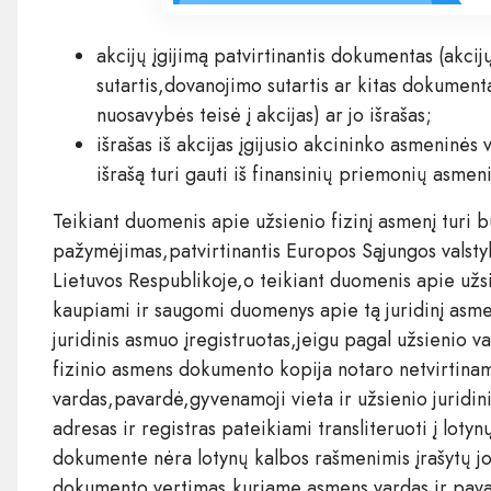
akcijų įgijimą patvirtinantis dokumentas (akci
sutartis,dovanojimo sutartis ar kitas dokumen
nuosavybės teisė į akcijas) ar jo išrašas;
išrašas iš akcijas įgijusio akcininko asmeninės
išrašą turi gauti iš finansinių priemonių asmen
Teikiant duomenis apie užsienio fizinį asmenį turi
pažymėjimas,patvirtinantis Europos Sąjungos valstybė
Lietuvos Respublikoje,o teikiant duomenis apie užsi
kaupiami ir saugomi duomenys apie tą juridinį asmen
juridinis asmuo įregistruotas,jeigu pagal užsienio v
fizinio asmens dokumento kopija notaro netvirtinam
vardas,pavardė,gyvenamoji vieta ir užsienio juridi
adresas ir registras pateikiami transliteruoti į loty
dokumente nėra lotynų kalbos rašmenimis įrašytų jo
dokumento vertimas,kuriame asmens vardas ir pavard