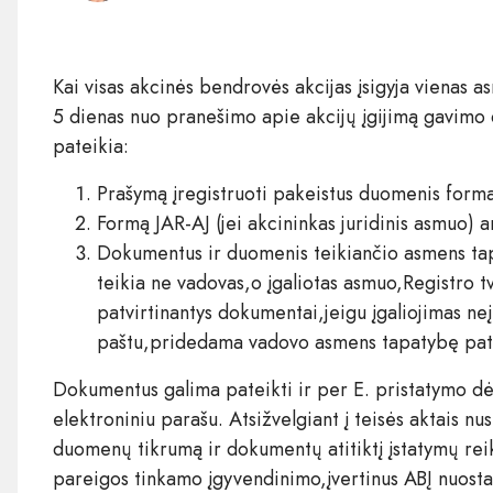
Kai visas akcinės bendrovės akcijas įsigyja vienas
5 dienas nuo pranešimo apie akcijų įgijimą gavimo d
pateikia:
Prašymą įregistruoti pakeistus duomenis forma
Formą JAR-AJ (jei akcininkas juridinis asmuo) a
Dokumentus ir duomenis teikiančio asmens ta
teikia ne vadovas,o įgaliotas asmuo,Registro tva
patvirtinantys dokumentai,jeigu įgaliojimas ne
paštu,pridedama vadovo asmens tapatybę patv
Dokumentus galima pateikti ir per E. pristatymo dė
elektroniniu parašu. Atsižvelgiant į teisės aktais nu
duomenų tikrumą ir dokumentų atitiktį įstatymų rei
pareigos tinkamo įgyvendinimo,įvertinus ABĮ nuostat