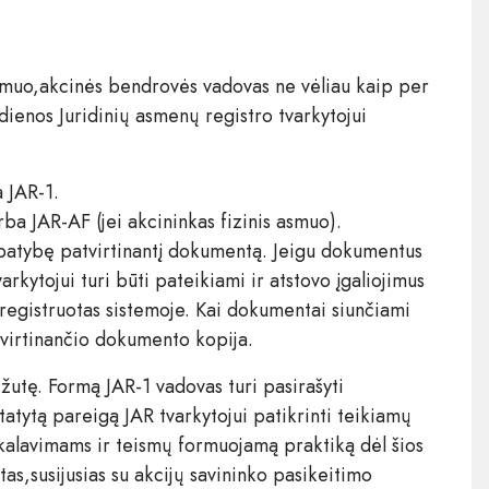
 asmuo,akcinės bendrovės vadovas ne vėliau kaip per
ienos Juridinių asmenų registro tvarkytojui
 JAR-1.
rba JAR-AF (jei akcininkas fizinis asmuo).
patybę patvirtinantį dokumentą. Jeigu dokumentus
rkytojui turi būti pateikiami ir atstovo įgaliojimus
įregistruotas sistemoje. Kai dokumentai siunčiami
irtinančio dokumento kopija.
žutę. Formą JAR-1 vadovas turi pasirašyti
statytą pareigą JAR tvarkytojui patikrinti teikiamų
kalavimams ir teismų formuojamą praktiką dėl šios
as,susijusias su akcijų savininko pasikeitimo