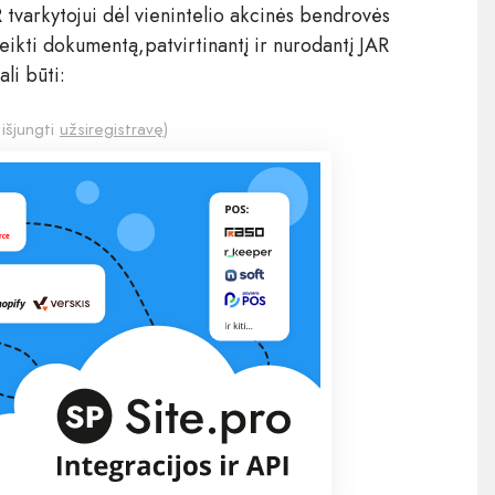
tvarkytojui dėl vienintelio akcinės bendrovės
ikti dokumentą,patvirtinantį ir nurodantį JAR
li būti:
 išjungti
užsiregistravę
)