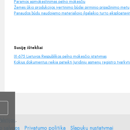
Paramos apmokestinimas pelno mokesčiu
Žemės ūkio produkcijos įvertinimo būdai pirminio pripažinimo metu
Panaudos būdu naudojamo materialiojo ilgalaikio turto eksploatav
Susiję ištekliai
IX-675 Lietuvos Respublikos pelno mokesčio įstatymas
Kokius dokumentus reikia pateikti Juridinių asmenų registro tvarkyto
alstijos
.
i
Privatumo
Slapukų
o sąlygos
Privatumo politika
Slapukų nustatymai