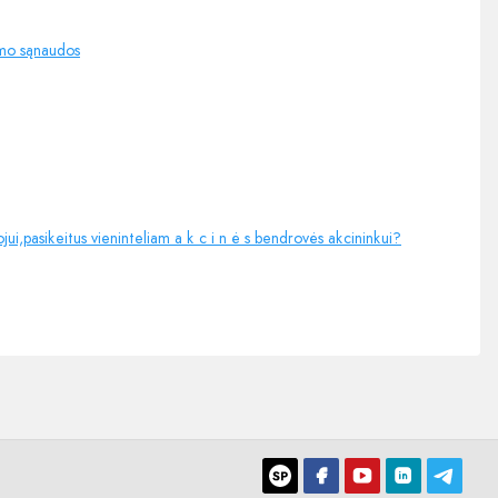
imo sąnaudos
jui,pasikeitus vieninteliam a k c i n ė s bendrovės akcininkui?