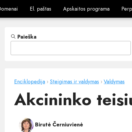
Domenai
El. paštas
Apskaitos programa
Perp
Domenai
El. paštas
Apskaitos programa
Perp
Paieška
Enciklopedija
›
Steigimas ir valdymas
›
Valdymas
Akcininko teisi
Birutė Černiuvienė