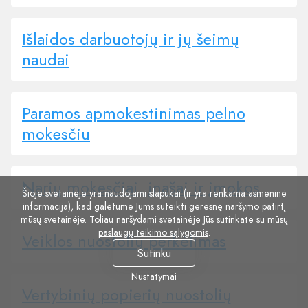
Išlaidos darbuotojų ir jų šeimų
naudai
Paramos apmokestinimas pelno
mokesčiu
Narių mokesčiai, įnašai ir įmokos
Šioje svetainėje yra naudojami slapukai (ir yra renkama asmeninė
informacija), kad galėtume Jums suteikti geresnę naršymo patirtį
mūsų svetainėje. Toliau naršydami svetainėje Jūs sutinkate su mūsų
paslaugų teikimo sąlygomis
.
Veiklos nuostolių perkėlimas
Sutinku
Nustatymai
Vertybinių popierių nuostolių