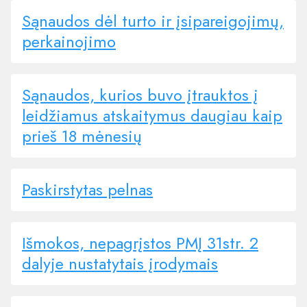
Sąnaudos dėl turto ir įsipareigojimų,
perkainojimo
Sąnaudos, kurios buvo įtrauktos į
leidžiamus atskaitymus daugiau kaip
prieš 18 mėnesių
Paskirstytas pelnas
Išmokos, nepagrįstos PMĮ 31str. 2
dalyje nustatytais įrodymais