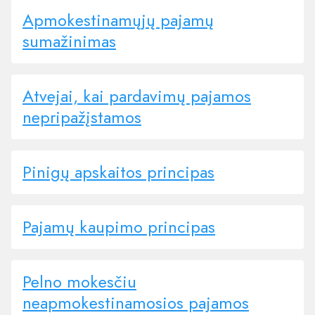
Apmokestinamųjų pajamų
sumažinimas
Atvejai, kai pardavimų pajamos
nepripažįstamos
Pinigų apskaitos principas
Pajamų kaupimo principas
Pelno mokesčiu
neapmokestinamosios pajamos