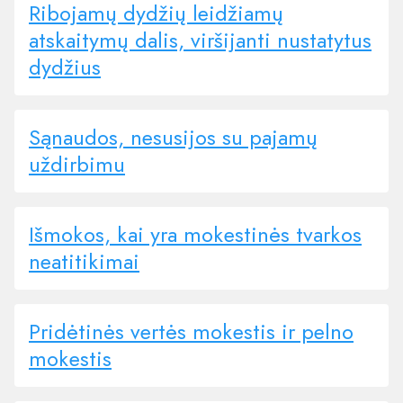
Ribojamų dydžių leidžiamų
atskaitymų dalis, viršijanti nustatytus
dydžius
Sąnaudos, nesusijоs su pajamų
uždirbimu
Išmokos, kai yra mokestinės tvarkos
neatitikimai
Pridėtinės vertės mokestis ir pelno
mokestis