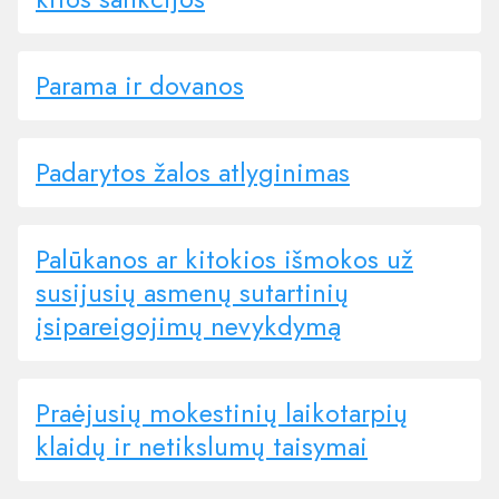
Parama ir dovanos
Padarytos žalos atlyginimas
Palūkanos ar kitokios išmokos už
susijusių asmenų sutartinių
įsipareigojimų nevykdymą
Praėjusių mokestinių laikotarpių
klaidų ir netikslumų taisymai