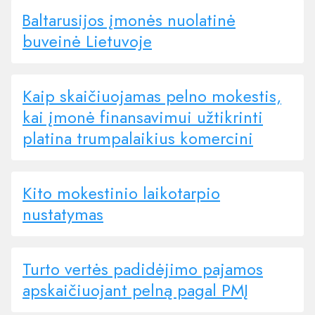
Baltarusijos įmonės nuolatinė
buveinė Lietuvoje
Kaip skaičiuojamas pelno mokestis,
kai įmonė finansavimui užtikrinti
platina trumpalaikius komercini
Kito mokestinio laikotarpio
nustatymas
Turto vertės padidėjimo pajamos
apskaičiuojant pelną pagal PMĮ