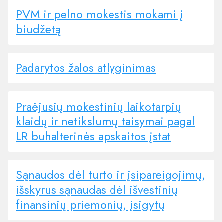
PVM ir pelno mokestis mokami į
biudžetą
Padarytos žalos atlyginimas
Praėjusių mokestinių laikotarpių
klaidų ir netikslumų taisymai pagal
LR buhalterinės apskaitos įstat
Sąnaudos dėl turto ir įsipareigojimų,
išskyrus sąnaudas dėl išvestinių
finansinių priemonių, įsigytų