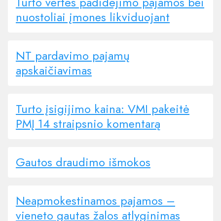
Turto vertės padidėjimo pajamos bei
nuostoliai įmones likviduojant
NT pardavimo pajamų
apskaičiavimas
Turto įsigijimo kaina: VMI pakeitė
PMĮ 14 straipsnio komentarą
Gautos draudimo išmokos
Neapmokestinamos pajamos –
vieneto gautas žalos atlyginimas