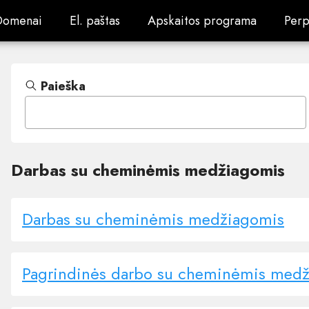
Domenai
El. paštas
Apskaitos programa
Perp
Domenai
El. paštas
Apskaitos programa
Perp
Paieška
Darbas su cheminėmis medžiagomis
Darbas su cheminėmis medžiagomis
Pagrindinės darbo su cheminėmis medži