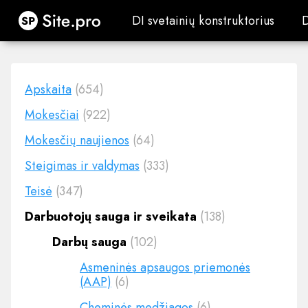
Site.pro
DI svetainių konstruktorius
DI svetainių konstruktorius
Apskaita
(654)
Mokesčiai
(922)
Mokesčių naujienos
(64)
Steigimas ir valdymas
(333)
Teisė
(347)
Darbuotojų sauga ir sveikata
(138)
Darbų sauga
(102)
Asmeninės apsaugos priemonės
(AAP)
(6)
Cheminės medžiagos
(6)