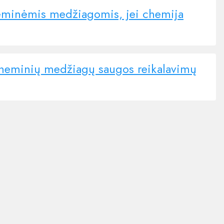
heminėmis medžiagomis, jei chemija
a cheminių medžiagų saugos reikalavimų