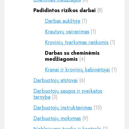
Padidintos rizikos darbai
(8)
Darbas aukštyje
(1)
Krautuvų vairavimas
(1)
Krovinių tvarkymas rankomis
(1)
Darbas su cheminėmis
medžiagomis
(4)
Kranai ir krovinių kabinėtojai
(1)
Darbuotojų atstovai
(6)
Darbuotojų saugos ir sveikatos
tarnyba
(3)
Darbuotojų instruktavimas
(15)
Darbuotojų mokymas
(9)