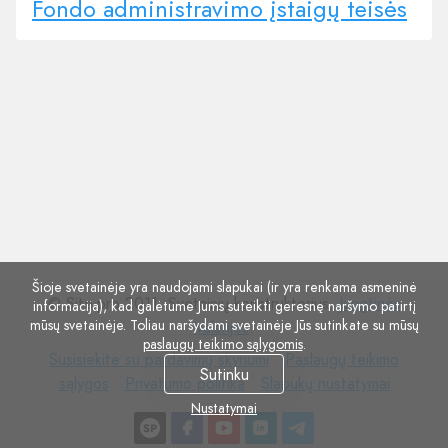
Fondo administravimo įstaigų teisės
Šioje svetainėje yra naudojami slapukai (ir yra renkama asmeninė
© Site.pro 2011. Svetainių konstruktorius.
Jungtinės
informacija), kad galėtume Jums suteikti geresnę naršymo patirtį
mūsų svetainėje. Toliau naršydami svetainėje Jūs sutinkate su mūsų
Valstijos
.
paslaugų teikimo sąlygomis
.
Susisiekite
Paslaugų
Susisiekite su pardavimų skyriumi
Paslaugų teikimo
Sutinku
su
Privatumo
Slapukų
teikimo
sąlygos
Privatumo politika
Slapukų nustatymai
pardavimų
politika
nustatymai
sąlygos
Nustatymai
skyriumi