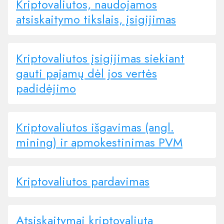
Kriptovaliutos, naudojamos
atsiskaitymo tikslais, įsigijimas
Kriptovaliutos įsigijimas siekiant
gauti pajamų dėl jos vertės
padidėjimo
Kriptovaliutos išgavimas (angl.
mining) ir apmokestinimas PVM
Kriptovaliutos pardavimas
Atsiskaitymai kriptovaliuta