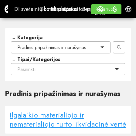
$
$
Site.pro
DI svetainių konstruktorius
Domenai
El. paštas
Apskaitos programa
Perpardavėjams„White
Prisijungti
Mokymasis
Lietu
DI svetainių konstruktorius
Domenai
El. paštas
Apskaitos programa
Perpardavėjams
Mokymasis
Registruotis
Registruotis
„WHITE LABEL“
Kategorija
Pradinis pripažinimas ir nurašymas
Tipai/Kategorijos
Pasirinkti
Pradinis pripažinimas ir nurašymas
Ilgalaikio materialiojo ir
nematerialiojo turto likvidacinė vertė