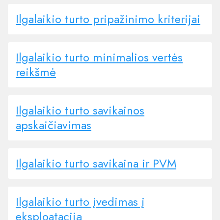
Ilgalaikio turto pripažinimo kriterijai
Ilgalaikio turto minimalios vertės
reikšmė
Ilgalaikio turto savikainos
apskaičiavimas
Ilgalaikio turto savikaina ir PVM
Ilgalaikio turto įvedimas į
eksploataciją