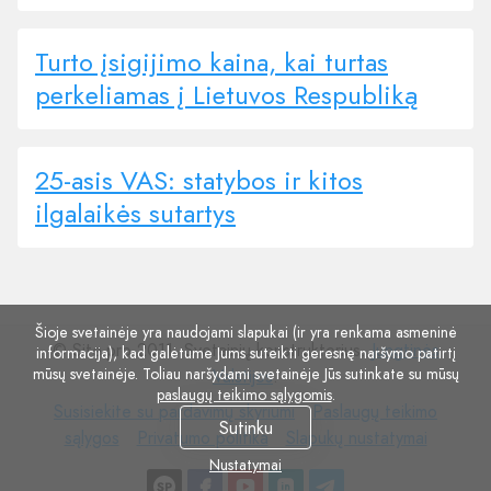
Turto įsigijimo kaina, kai turtas
perkeliamas į Lietuvos Respubliką
25-asis VAS: statybos ir kitos
ilgalaikės sutartys
Šioje svetainėje yra naudojami slapukai (ir yra renkama asmeninė
© Site.pro 2011. Svetainių konstruktorius.
Jungtinės
informacija), kad galėtume Jums suteikti geresnę naršymo patirtį
mūsų svetainėje. Toliau naršydami svetainėje Jūs sutinkate su mūsų
Valstijos
.
paslaugų teikimo sąlygomis
.
Susisiekite
Paslaugų
Susisiekite su pardavimų skyriumi
Paslaugų teikimo
Sutinku
su
Privatumo
Slapukų
teikimo
sąlygos
Privatumo politika
Slapukų nustatymai
pardavimų
politika
nustatymai
sąlygos
Nustatymai
skyriumi