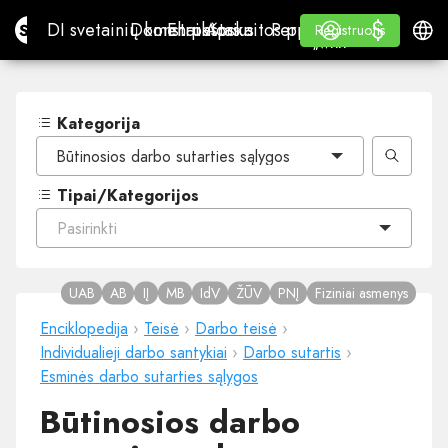
$
$
Site.pro
DI svetainių konstruktorius
Domenai
El. paštas
Apskaitos programa
Perpardavėjams„White
Prisijungti
Mokymasis
Lietu
DI svetainių konstruktorius
Domenai
El. paštas
Apskaitos programa
Perpardavėjams
Mokymasis
Registruotis
Registruotis
„WHITE LABEL“
Kategorija
Būtinosios darbo sutarties sąlygos
Tipai/Kategorijos
Pasirinkti
UAB
AB
IĮ
MB
IdV
ŽŪV
PNĮ
Fiziniai asmenys
Enciklopedija
›
Teisė
›
Darbo teisė
›
Individualieji darbo santykiai
›
Darbo sutartis
›
Esminės darbo sutarties sąlygos
Būtinosios darbo