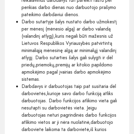
reikalavimus darbdavys turi pateikti raštu per
penkias darbo dienas nuo darbuotojo prašymo
pateikimo darbdaviui dienos.
Darbo sutartyje šalys nustato darbo užmokestį
per mėnesį (mėnesio algą) ar darbo valandą
(valandinį atlygį),kuris negali būti mažesnis už
Lietuvos Respublikos Vyriausybės patvirtintą
minimaliąją mėnesinę algą ar minimalųjį valandinį
atlygį. Darbo sutarties šalys gali sulygti ir dėl
priedų,priemokų,premijų ar kitokio papildomo
apmokėjimo pagal įvairias darbo apmokėjimo
sistemas.
Darbdavys ir darbuotojas taip pat susitaria dėl
darbovietės,kurioje savo darbo funkciją atliks
darbuotojas. Darbo funkcijos atlikimo vieta gali
nesutapti su darbovietės vieta. Jeigu
darbuotojas neturi pagrindinės darbo funkcijos
atlikimo vietos ar ji nėra nuolatinė,darbuotojo
darboviete laikoma ta darbovietė,iš kurios