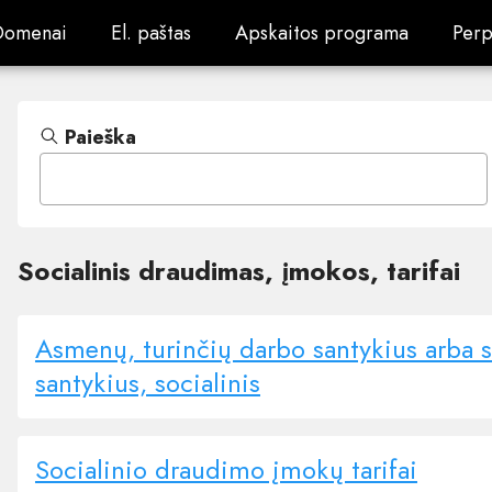
Domenai
El. paštas
Apskaitos programa
Perp
Domenai
El. paštas
Apskaitos programa
Perp
Paieška
Socialinis draudimas, įmokos, tarifai
Asmenų, turinčių darbo santykius arba s
santykius, socialinis
Socialinio draudimo įmokų tarifai