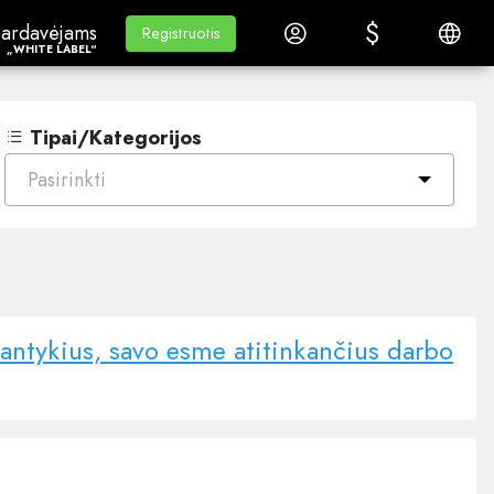
$
$
ardavėjams„White Label“
Mokymasis
Prisijungti
Lietuvi
ardavėjams
Mokymasis
Registruotis
Registruotis
„WHITE LABEL“
Tipai/Kategorijos
Pasirinkti
antykius, savo esme atitinkančius darbo