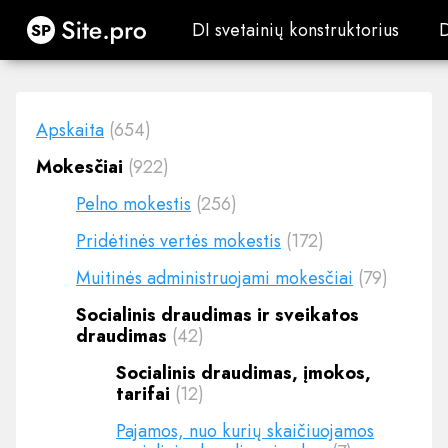
Site.pro
DI svetainių konstruktorius
DI svetainių konstruktorius
Apskaita
(654)
Mokesčiai
(922)
Pelno mokestis
(256)
Pridėtinės vertės mokestis
(172)
Muitinės administruojami mokesčiai
(79)
Socialinis draudimas ir sveikatos
draudimas
(42)
Socialinis draudimas, įmokos,
tarifai
(12)
Pajamos, nuo kurių skaičiuojamos