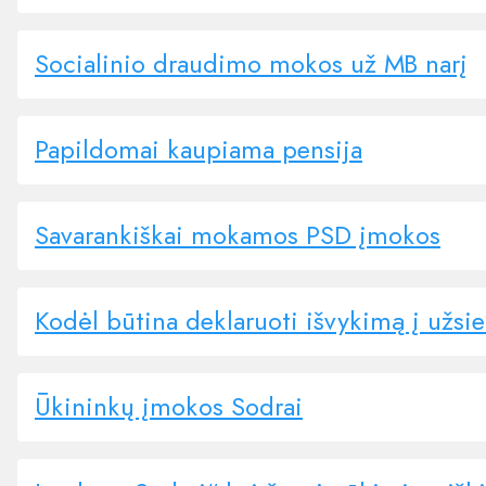
Socialinio draudimo mokos už MB narį
Papildomai kaupiama pensija
Savarankiškai mokamos PSD įmokos
Kodėl būtina deklaruoti išvykimą į užsie
Ūkininkų įmokos Sodrai