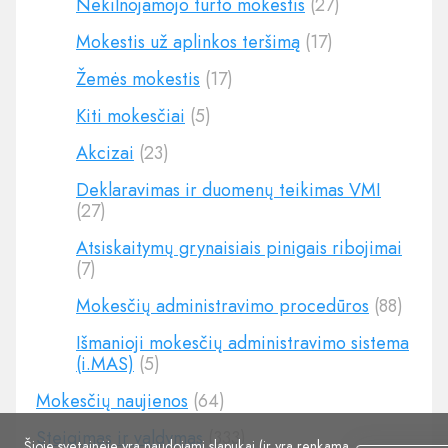
Nekilnojamojo turto mokestis
(27)
Mokestis už aplinkos teršimą
(17)
Žemės mokestis
(17)
Kiti mokesčiai
(5)
Akcizai
(23)
Deklaravimas ir duomenų teikimas VMI
(27)
Atsiskaitymų grynaisiais pinigais ribojimai
(7)
Mokesčių administravimo procedūros
(88)
Išmanioji mokesčių administravimo sistema
(i.MAS)
(5)
Mokesčių naujienos
(64)
Steigimas ir valdymas
(333)
Šioje svetainėje yra naudojami slapukai (ir yra renkama