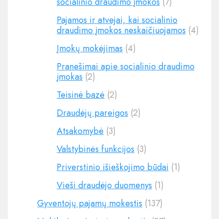
socialinio draudimo įmokos
(7)
Pajamos ir atvejai, kai socialinio
draudimo įmokos neskaičiuojamos
(4)
Įmokų mokėjimas
(4)
Pranešimai apie socialinio draudimo
įmokas
(2)
Teisinė bazė
(2)
Draudėjų pareigos
(2)
Atsakomybė
(3)
Valstybinės funkcijos
(3)
Priverstinio išieškojimo būdai
(1)
Vieši draudėjo duomenys
(1)
Gyventojų pajamų mokestis
(137)