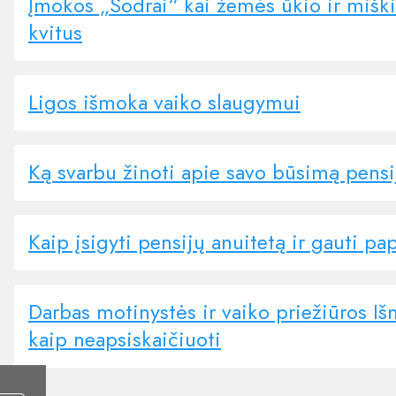
Įmokos „Sodrai“ kai žemės ūkio ir mišk
kvitus
Ligos išmoka vaiko slaugymui
Ką svarbu žinoti apie savo būsimą pensi
Kaip įsigyti pensijų anuitetą ir gauti p
Darbas motinystės ir vaiko priežiūros I
kaip neapsiskaičiuoti