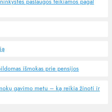
ininkystės paslaugos teikiamos pagal
ją
apildomas išmokas prie pensijos
šmokų gavimo metu – ką reikia žinoti ir