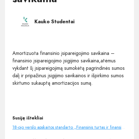
Kauko Studentai
Amortizuota finansinio įsipareigojimo savikaina –
finansinio įsipareigojimo įsigijimo savikaina,atėmus
vykdant šį įsipareigojimą sumokėtą pagrindinės sumos
dalį ir pripažinus įsigijimo savikainos ir išpirkimo sumos
skirtumo sukauptą amortizacijos sumą.
Susiję ištekliai
18-ojo verslo apskaitos standarto „Finansinis turtas ir finansiniai įsipareigojimai