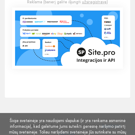
Reklama (banerį galite išjungti
užsiregistravę
)
Šioje svetainėje yra naudojami slapukai (ir yra renkama asmeninė
© Site.pro 2011. Svetainių konstruktorius.
Jungtinės
informacija), kad galėtume Jums suteikti geresnę naršymo patirtį
mūsų svetainėje. Toliau naršydami svetainėje Jūs sutinkate su mūsų
Valstijos
.