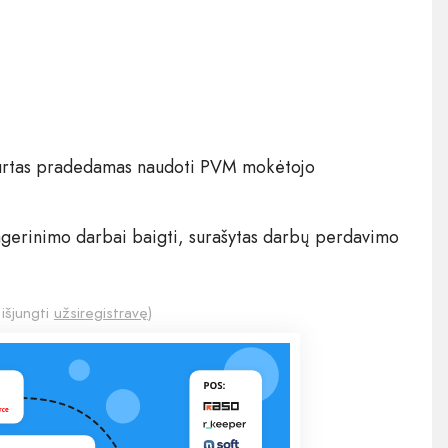
 turtas pradedamas naudoti PVM mokėtojo
pagerinimo darbai baigti, surašytas darbų perdavimo
 išjungti
užsiregistravę
)