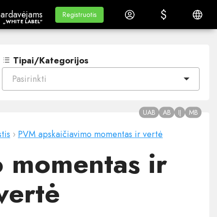
$
$
ardavėjams„White Label“
Mokymasis
Prisijungti
Lietuvi
ardavėjams
Mokymasis
Registruotis
Registruotis
„WHITE LABEL“
Tipai/Kategorijos
Pasirinkti
UAB
AB
IĮ
MB
tis
›
PVM apskaičiavimo momentas ir vertė
 momentas ir
vertė