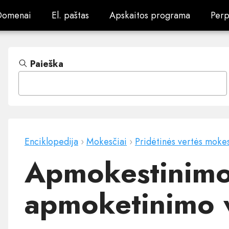
Domenai
El. paštas
Apskaitos programa
Perp
Domenai
El. paštas
Apskaitos programa
Perp
Paieška
Enciklopedija
›
Mokesčiai
›
Pridėtinės vertės mokes
Apmokestinimo
apmoketinimo 