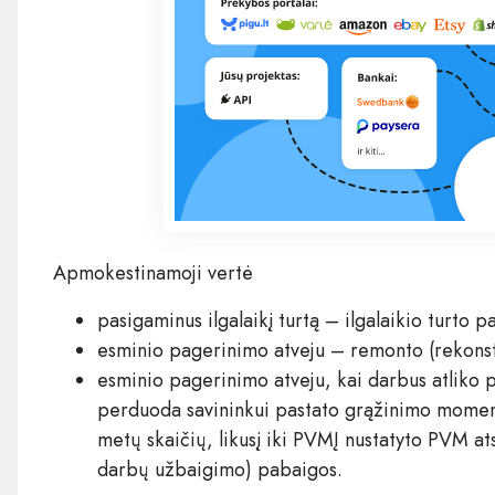
Apmokestinamoji vertė
pasigaminus ilgalaikį turtą – ilgalaikio turto
esminio pagerinimo atveju – remonto (rekonst
esminio pagerinimo atveju, kai darbus atliko
perduoda savininkui pastato grąžinimo moment
metų skaičių, likusį iki PVMĮ nustatyto PVM at
darbų užbaigimo) pabaigos.