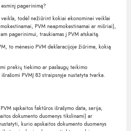
t esminį pagerinimą?
ikla, todėl nežiūrint kokiai ekonominei veiklai
pmokestinamai, PVM neapmokestinamai ar mišriai),
iam pagerinimui, traukiamas į PVM atskaitą.
VM, to mėnesio PVM deklaracijoje žiūrime, kokią
nami prekių tiekimo ar paslaugų teikimo
 išrašomi PVMĮ 83 straipsnyje nustatyta tvarka.
s PVM sąskaitos faktūros išrašymo data, serija,
skaitos dokumento duomenys tikslinami) ar
 nustatyti, kurio apskaitos dokumento duomenys