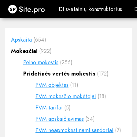
Site.pro
DI svetainių konstruktorius
DI svetainių konstruktorius
Apskaita
(654)
Mokesčiai
(922)
Pelno mokestis
(256)
Pridėtinės vertės mokestis
(172)
PVM objektas
(11)
PVM mokesčio mokėtojai
(18)
PVM tarifai
(5)
PVM apskaičiavimas
(34)
PVM neapmokestinami sandoriai
(7)