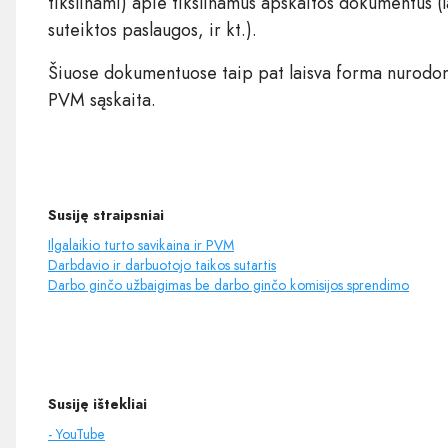
tikslinami) apie tikslinamus apskaitos dokumentus (
suteiktos paslaugos, ir kt.).
Šiuose dokumentuose taip pat laisva forma nurodom
PVM sąskaita.
Susiję straipsniai
Ilgalaikio turto savikaina ir PVM
Darbdavio ir darbuotojo taikos sutartis
Darbo ginčo užbaigimas be darbo ginčo komisijos sprendimo
Susiję ištekliai
- YouTube