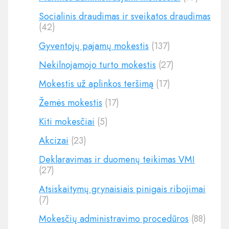
Socialinis draudimas ir sveikatos draudimas
(42)
Gyventojų pajamų mokestis
(137)
Nekilnojamojo turto mokestis
(27)
Mokestis už aplinkos teršimą
(17)
Žemės mokestis
(17)
Kiti mokesčiai
(5)
Akcizai
(23)
Deklaravimas ir duomenų teikimas VMI
(27)
Atsiskaitymų grynaisiais pinigais ribojimai
(7)
Mokesčių administravimo procedūros
(88)