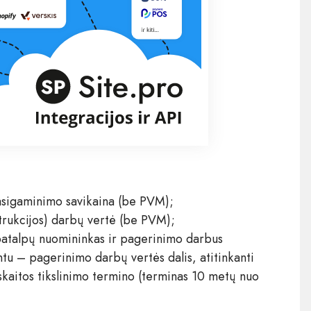
 pasigaminimo savikaina (be PVM);
rukcijos) darbų vertė (be PVM);
 patalpų nuomininkas ir pagerinimo darbus
u – pagerinimo darbų vertės dalis, atitinkanti
skaitos tikslinimo termino (terminas 10 metų nuo