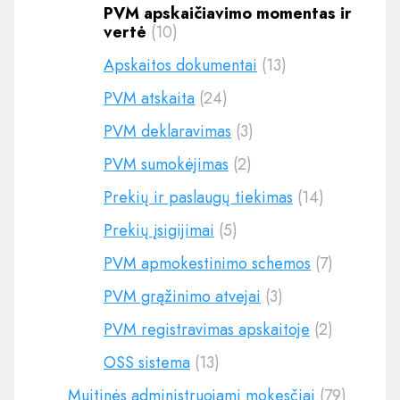
PVM apskaičiavimo momentas ir
vertė
(10)
Apskaitos dokumentai
(13)
PVM atskaita
(24)
PVM deklaravimas
(3)
PVM sumokėjimas
(2)
Prekių ir paslaugų tiekimas
(14)
Prekių įsigijimai
(5)
PVM apmokestinimo schemos
(7)
PVM grąžinimo atvejai
(3)
PVM registravimas apskaitoje
(2)
OSS sistema
(13)
Muitinės administruojami mokesčiai
(79)