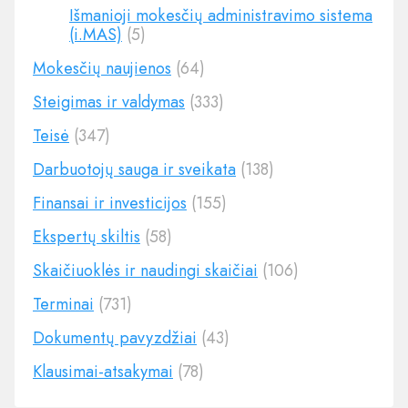
Išmanioji mokesčių administravimo sistema
(i.MAS)
(5)
Mokesčių naujienos
(64)
Steigimas ir valdymas
(333)
Teisė
(347)
Darbuotojų sauga ir sveikata
(138)
Finansai ir investicijos
(155)
Ekspertų skiltis
(58)
Skaičiuoklės ir naudingi skaičiai
(106)
Terminai
(731)
Dokumentų pavyzdžiai
(43)
Klausimai-atsakymai
(78)