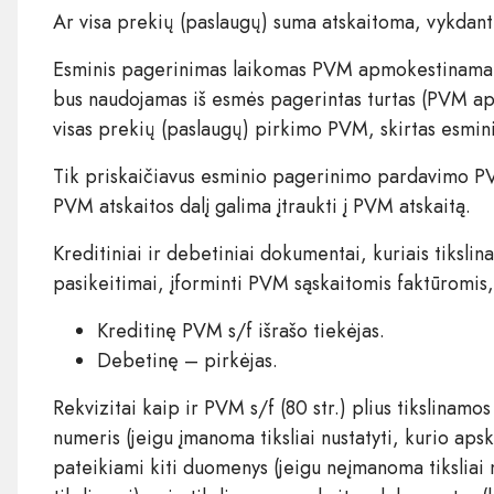
Ar visa prekių (paslaugų) suma atskaitoma, vykdan
Esminis pagerinimas laikomas PVM apmokestinama ve
bus naudojamas iš esmės pagerintas turtas (PVM a
visas prekių (paslaugų) pirkimo PVM, skirtas esmin
Tik priskaičiavus esminio pagerinimo pardavimo P
PVM atskaitos dalį galima įtraukti į PVM atskaitą.
Kreditiniai ir debetiniai dokumentai, kuriais tiksli
pasikeitimai, įforminti PVM sąskaitomis faktūromis,
Kreditinę PVM s/f išrašo tiekėjas.
Debetinę – pirkėjas.
Rekvizitai kaip ir PVM s/f (80 str.) plius tikslinamo
numeris (jeigu įmanoma tiksliai nustatyti, kurio ap
pateikiami kiti duomenys (jeigu neįmanoma tiksliai