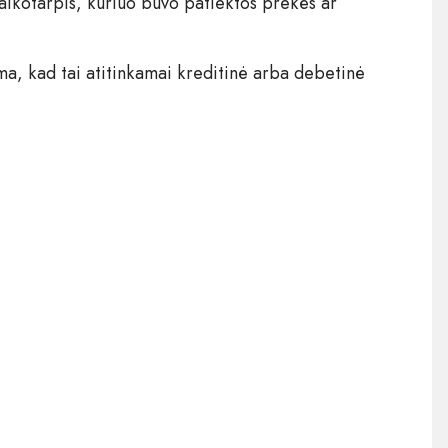
laikotarpis, kuriuo buvo patiektos prekės ar
a, kad tai atitinkamai kreditinė arba debetinė