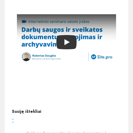
Play
Susiję ištekliai
"