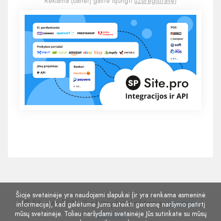
Reklama (banerį galite išjungti
užsiregistravę
)
Šioje svetainėje yra naudojami slapukai (ir yra renkama asmeninė
© Site.pro 2011. Svetainių konstruktorius.
Jungtinės
informacija), kad galėtume Jums suteikti geresnę naršymo patirtį
mūsų svetainėje. Toliau naršydami svetainėje Jūs sutinkate su mūsų
Valstijos
.