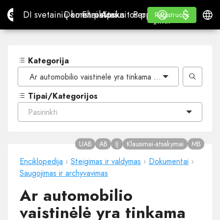
$
$
Site.pro
DI svetainių konstruktorius
Domenai
El. paštas
Apskaitos programa
Perpardavėjams„White
Prisijungti
Mokymasis
Lietu
DI svetainių konstruktorius
Domenai
El. paštas
Apskaitos programa
Perpardavėjams
Mokymasis
Registruotis
Registruotis
„WHITE LABEL“
Kategorija
Ar automobilio vaistinėlė yra tinkama naudoti ofise?
Tipai/Kategorijos
Pasirinkti
UAB
AB
IĮ
Klausimai-atsakymai
MB
Enciklopedija
›
Steigimas ir valdymas
›
Dokumentai
›
Saugojimas ir archyvavimas
Ar automobilio
vaistinėlė yra tinkama