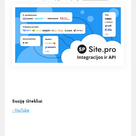
Susiję ištekliai
- YouTube