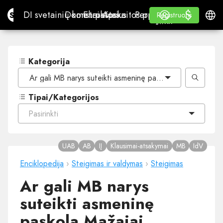
$
$
Site.pro
DI svetainių konstruktorius
Domenai
El. paštas
Apskaitos programa
Perpardavėjams„White
Prisijungti
Mokymasis
Lietu
DI svetainių konstruktorius
Domenai
El. paštas
Apskaitos programa
Perpardavėjams
Mokymasis
Registruotis
Registruotis
„WHITE LABEL“
Kategorija
Ar gali MB narys suteikti asmeninę paskolą Mažajai bendri
Tipai/Kategorijos
Pasirinkti
UAB
AB
IĮ
Klausimai-atsakymai
MB
IdV
Enciklopedija
›
Steigimas ir valdymas
›
Steigimas
Ar gali MB narys
suteikti asmeninę
paskolą Mažajai