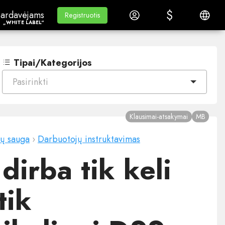
$
$
ardavėjams„White Label“
Mokymasis
Prisijungti
Lietuvi
ardavėjams
Mokymasis
Registruotis
Registruotis
„WHITE LABEL“
Tipai/Kategorijos
Pasirinkti
Klausimai-atsakymai
MB
ų sauga
›
Darbuotojų instruktavimas
dirba tik keli
tik