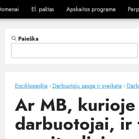
Domenai
El. paštas
Apskaitos programa
Perp
Domenai
El. paštas
Apskaitos programa
Perp
Paieška
Enciklopedija
›
Darbuotojų sauga ir sveikata
›
Darb
Ar MB, kurioje 
darbuotojai, ir 