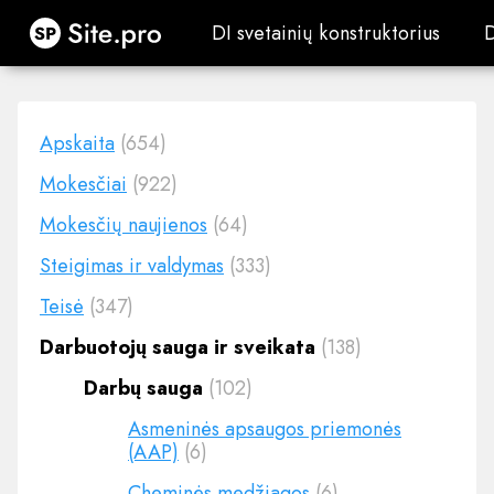
Site.pro
DI svetainių konstruktorius
DI svetainių konstruktorius
Apskaita
(654)
Mokesčiai
(922)
Mokesčių naujienos
(64)
Steigimas ir valdymas
(333)
Teisė
(347)
Darbuotojų sauga ir sveikata
(138)
Darbų sauga
(102)
Asmeninės apsaugos priemonės
(AAP)
(6)
Cheminės medžiagos
(6)