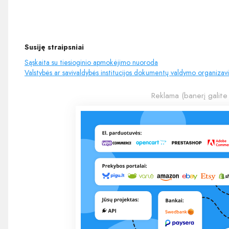
Susiję straipsniai
Sąskaita su tiesioginio apmokėjimo nuoroda
Valstybės ar savivaldybės institucijos dokumentų valdymo organizav
Reklama (banerį galite