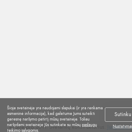
Šioje svetainėje yra naudojami slapukai (ir yra renkama
asmeninė informacija), kad galėtume Jums suteikti
Sutinku
geresnę naršymo patirtį mūsų svetainėje. Toliau
naršydami svetainėje Jūs sutinkate su mūsų
paslaugų
© Site.pro 2011. Svetainių konstruktorius.
Jungtinės V
Nustatyma
teikimo sąlygomis
.