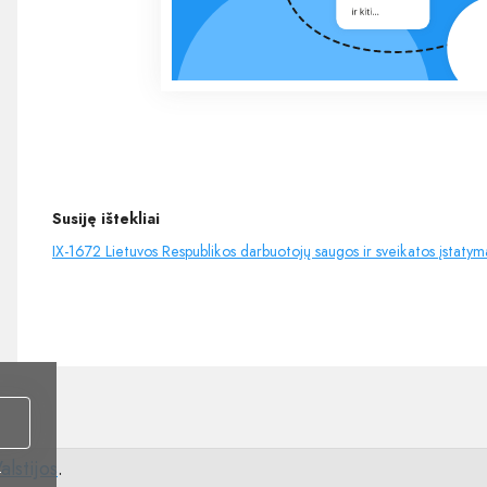
Susiję ištekliai
IX-1672 Lietuvos Respublikos darbuotojų saugos ir sveikatos įstatym
alstijos
.
i