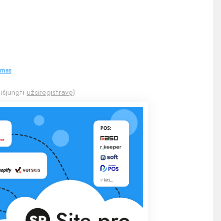
imas
 išjungti
užsiregistravę
)